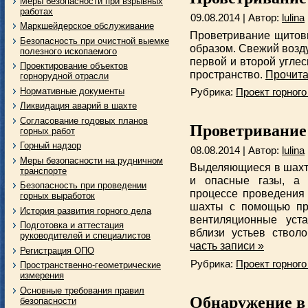
Меры безопасности при взрывных
работах
09.08.2014 | Автор:
lulina
Маркшейдерское обслуживание
Проветривание щитов
Безопасность при очистной выемке
образом. Свежий возд
полезного ископаемого
первой и второй угле
Проектирование объектов
пространство.
Прочита
горнорудной отрасли
Нормативные документы
Рубрика:
Проект горного
Ликвидация аварий в шахте
Согласование годовых планов
Проветривание
горных работ
Горный надзор
08.08.2014 | Автор:
lulina
Меры безопасности на рудничном
Выделяющиеся в шахт
транспорте
и опасные газы, а 
Безопасность при проведении
процессе проведения 
горных выработок
шахты с помощью про
История развития горного дела
вентиляционные уста
Подготовка и аттестация
вблизи устьев ство
руководителей и специалистов
часть записи »
Регистрация ОПО
Рубрика:
Проект горного
Пространственно-геометрические
измерения
Основные требования правил
Обнаружение в
безопасности