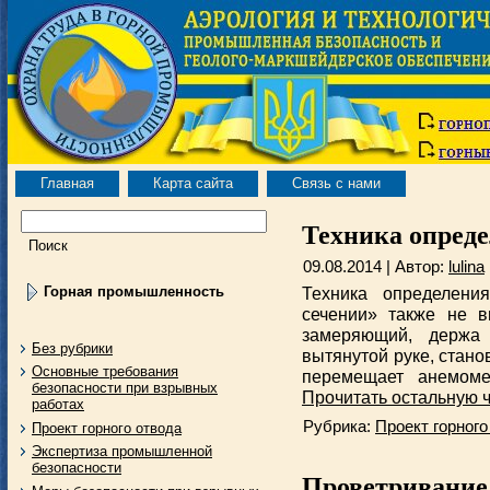
Главная
Карта сайта
Связь с нами
Техника опреде
09.08.2014 | Автор:
lulina
Горная промышленность
Техника определени
сечении» также не в
замеряющий, держа
Без рубрики
вытянутой руке, стано
Основные требования
перемещает анемоме
безопасности при взрывных
Прочитать остальную ч
работах
Рубрика:
Проект горного
Проект горного отвода
Экспертиза промышленной
безопасности
Проветривание