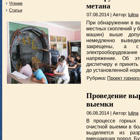
Чтение
метана
Статьи
07.08.2014 | Автор:
lulina
При обнаружении в вы
местных скоплений у 
машин) выше допу
немедленно вывед
закрещены, а с э
электрооборудование
напряжение. Об эт
диспетчеру и принять
до установленной нор
Рубрика:
Проект горного
Проведение вы
выемки
06.08.2014 | Автор:
lulina
В процессе горных 
очистной выемки в бо
выделяется из раз
вмещающих пород. Буд