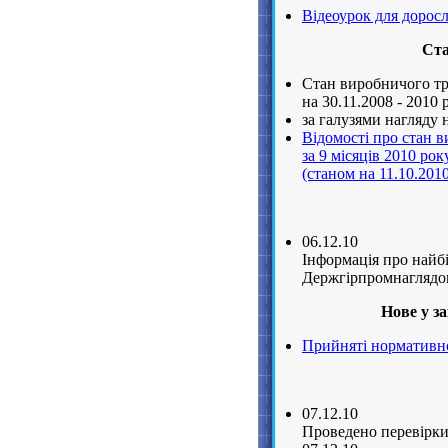
Відеоурок для доросл
Ста
Стан виробничого тр
на 30.11.2008 - 2010 
за галузями нагляду н
Відомості про стан 
за 9 місяців 2010 рок
(станом на 11.10.201
06.12.10
Iнформацiя про найбі
Держгірпромнаглядо
Нове у з
Прийняті нормативно-
07.12.10
Проведено перевірки 