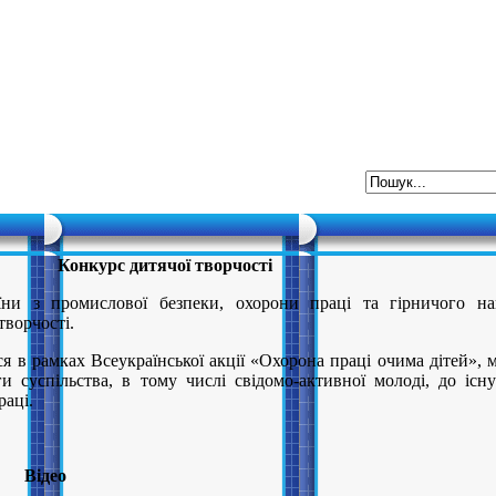
Конкурс дитячої творчості
ни з промислової безпеки, охорони праці та гірничого на
творчості.
я в рамках Всеукраїнської акції «Охорона праці очима дітей», 
и суспільства, в тому числі свідомо-активної молоді, до існ
раці.
Відео