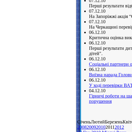
07.12.10
Перші результати від
07.12.10
На Запоріжжі акція “
07.12.10
На Черкащині переві
06.12.10
Критична оцінка вико
06.12.10
Перші результати дит
дітей".
06.12.10
Соціальні партнери 
06.12.10
Виїзна нарада Голов
06.12.10
У ході перевірки В
04.12.10
Гірничі роботи на ш
порушення
СіченьЛютийБерезеньКвіт
2008
2009
2010
2011
2012