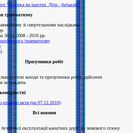
их "Безпека на шахтах. Діти - батькам"
н травматизму
авматизму зі смертельними наслідками
рр.
а 30.11.2008 - 2010 рр.
виробничого травматизму
у
0)
Призупинки робiт
льш суттєві заходи та призупинки робіт, здійснені
м за тиждень
аконодавстві
правові акти (на 07.12.2010)
Всі новини
безпечної експлуатації канатних доріг до зимового сезону