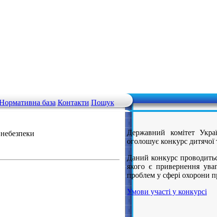
Нормативна база
Контакти
Пошук
Державний комітет Украї
 небезпеки
оголошує конкурс дитячої 
Даний конкурс проводитьс
якого є привернення уваг
проблем у сфері охорони п
Умови участі у конкурсі