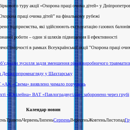
біркового туру акції «Охорона праці очима дітей» у Дніпропетро
Охорона праці очима дітей” на фінальному рубежі
рено підприємства, які здійснюють експлуатацію газових балоні
наної роботи – один зі шляхів підвищення її ефективності
ячої творчості в рамках Всеукраїнської акції "Охорона праці очи
об’єднали зусилля задля зменшення рівня виробничого травмати
и Держгірпромнагляду у Шахтарську
АТ «АК «Свема» виявлено чимало порушень
ахті «Ювілейна» ВАТ «Павлоградвугілля» заборонено через грубі
Календар новин
еньТравеньЧервеньЛипень
Серпень
ВересеньЖовтеньЛистопад
Гр