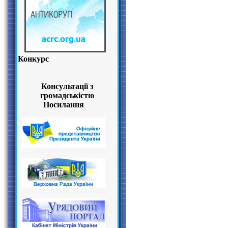
Конкурс
Консультації з
громадськістю
Посилання