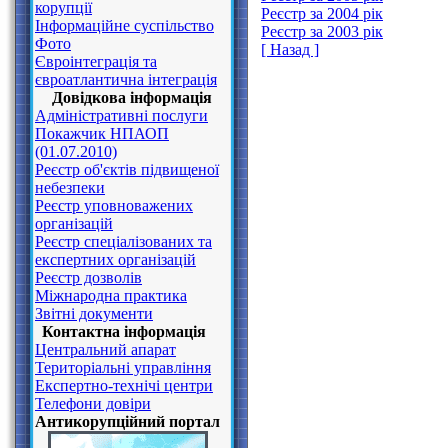
корупції
Реєстр за 2004 рік
Інформаційне суспільство
Реєстр за 2003 рік
Фото
[ Назад ]
Євроінтеграція та
євроатлантична інтеграція
Довідкова інформація
Адміністративні послуги
Покажчик НПАОП
(01.07.2010)
Реєстр об'єктів підвищеної
небезпеки
Реєстр уповноважених
організацій
Реєстр спеціалізованих та
експертних організацій
Реєстр дозволів
Міжнародна практика
Звітні документи
Контактна інформація
Центральний апарат
Територіальні управління
Експертно-технічі центри
Телефони довіри
Антикорупційний портал