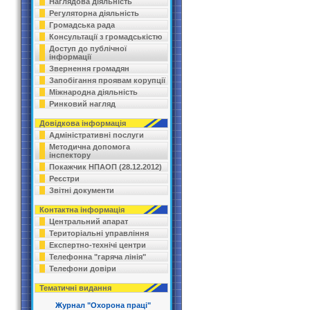
Наглядова діяльність
Регуляторна діяльність
Громадська рада
Консультації з громадськістю
Доступ до публічної
інформації
Звернення громадян
Запобігання проявам корупції
Міжнародна діяльність
Ринковий нагляд
Довідкова інформація
Адміністративні послуги
Методична допомога
інспектору
Покажчик НПАОП (28.12.2012)
Реєстри
Звітні документи
Контактна інформація
Центральний апарат
Територіальні управління
Експертно-технічі центри
Телефонна "гаряча лінія"
Телефони довіри
Тематичні видання
Журнал "Охорона праці"