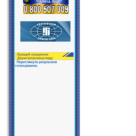
Кращий працівник
Держгірпрoмнагляду
Переглянути результати
голосування.