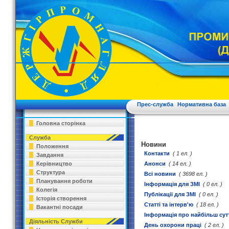
Прес-служба
Нормативна база
Головна сторінка
Служба
Новини
Положення
Контакти
( 1 ел. )
Завдання
Керівництво
Анонси
( 14 ел. )
Структура
Всі новини
( 3698 ел. )
Планування роботи
Інформація для ЗМІ
( 0 ел. )
Колегія
Публікації для ЗМІ
( 0 ел. )
Історія створення
Статті та інтерв'ю
( 18 ел. )
Вакантні посади
Інформація про найбільш сутт
Діяльність Служби
День охорони праці
( 2 ел. )