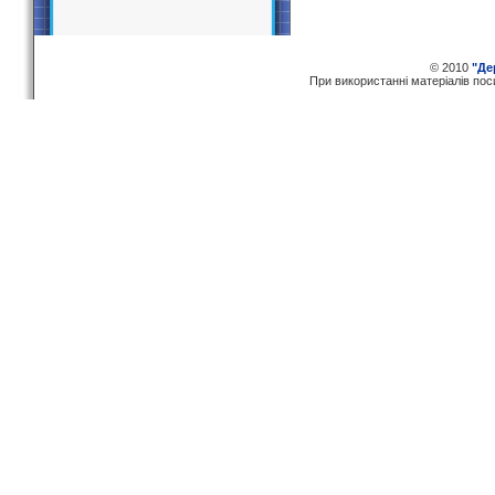
© 2010
"Де
При використаннi матерiалiв по