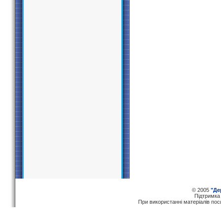
© 2005
"Де
Пiдтримка
При використаннi матерiалiв по