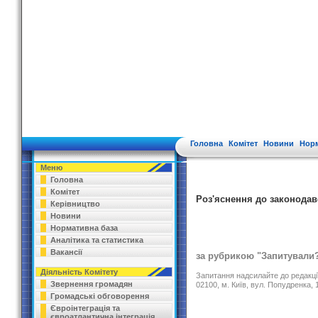
Головна
Комітет
Новини
Норм
Меню
Головна
Комітет
Роз'яснення до законодав
Керівництво
Новини
Нормативна база
Аналітика та статистика
Вакансії
за рубрикою "Запитували?
Діяльність Комітету
Запитання надсилайте до редакці
Звернення громадян
02100, м. Київ, вул. Попудренка, 1
Громадські обговорення
Євроінтеграція та
євроатлантична інтеграція