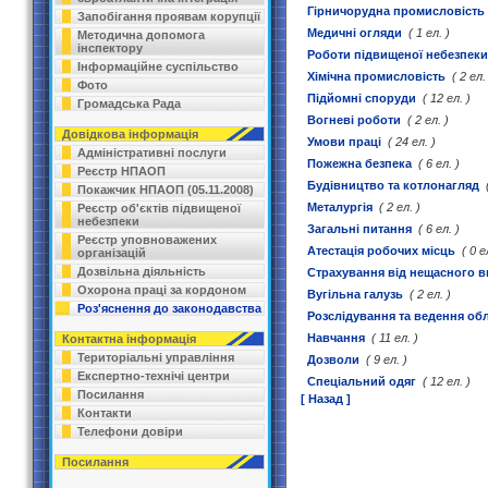
Гірничорудна промисловість
Запобігання проявам корупції
Медичні огляди
( 1 ел. )
Методична допомога
інспектору
Роботи підвищеної небезпеки
Інформаційне суспільство
Хімічна промисловість
( 2 ел.
Фото
Підйомні споруди
( 12 ел. )
Громадська Рада
Вогневі роботи
( 2 ел. )
Довідкова інформація
Умови праці
( 24 ел. )
Адміністративні послуги
Пожежна безпека
( 6 ел. )
Реєстр НПАОП
Будівництво та котлонагляд
Покажчик НПАОП (05.11.2008)
Металургія
( 2 ел. )
Реєстр об'єктів підвищеної
небезпеки
Загальні питання
( 6 ел. )
Реєстр уповноважених
Атестація робочих місць
( 0 е
організацій
Дозвільна діяльність
Страхування від нещасного в
Охорона праці за кордоном
Вугільна галузь
( 2 ел. )
Роз'яснення до законодавства
Розслідування та ведення об
Навчання
( 11 ел. )
Контактна інформація
Територіальні управління
Дозволи
( 9 ел. )
Експертно-технічі центри
Спеціальний одяг
( 12 ел. )
Посилання
[ Назад ]
Контакти
Телефони довіри
Посилання