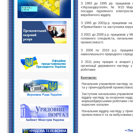
З 1983 до 1995 рр. працював н
«Укрзахідвугілля», № 9/10 Марг
посадах підземного електрослю
виробничого відділу.
З 1995 до 2001р.р. працював на
«Приватбанк» та заступника керую
З 2001 до 2008 р.р. працював у Мі
головного спеціаліста, начальник
промисловості.
З 2008 по 2010 р.р. працював
навколишнього природного середов
З 2011 року працює в апараті Д
організації державного нагляду 
роботами.
Контакти:
Начальник управління нагляду за
та у гірничодобувній промисловос
Заступник начальника управління
відділу нагляду за охороною надр,
маркшейдерськими роботами і п
корисних копалин
Начальник відділу нагляду у гірн
промисловості та за вибуховими
< По