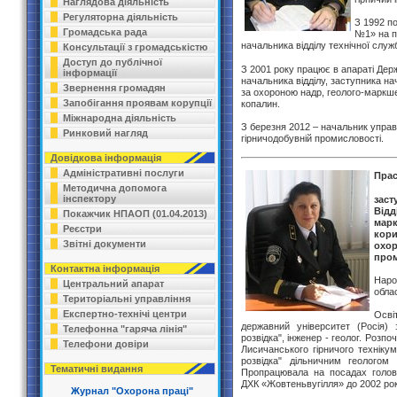
Наглядова діяльність
Регуляторна діяльність
З 1992 п
Громадська рада
№1» на п
начальника відділу технічної служ
Консультації з громадськістю
Доступ до публічної
З 2001 року працює в апараті Держ
інформації
начальника відділу, заступника на
Звернення громадян
за охороною надр, геолого-маркш
Запобігання проявам корупції
копалин.
Міжнародна діяльність
З березня 2012 – начальник управ
Ринковий нагляд
гірничодобувній промисловості.
Довідкова інформація
Адміністративні послуги
Прас
Методична допомога
інспектору
зас
Від
Покажчик НПАОП (01.04.2013)
мар
Реєстри
кор
Звітні документи
охо
пром
Контактна інформація
Наро
Центральний апарат
облас
Територіальні управління
Експертно-технічі центри
Осві
державний університет (Росія) 
Телефонна "гаряча лінія"
розвідка", інженер - геолог. Розпо
Телефони довіри
Лисичанського гірничого технікум
розвідка" дільничним геолого
Тематичні видання
Пропрацювала на посадах головн
ДХК «Жовтеньвугілля» до 2002 рок
Журнал "Охорона праці"