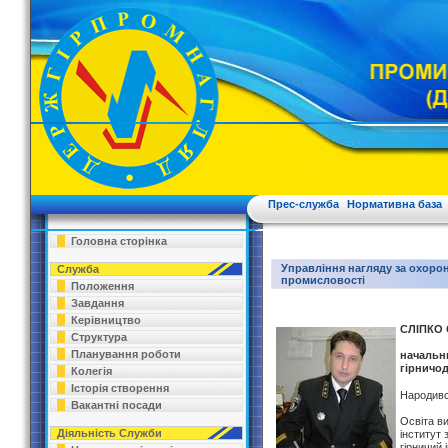
Прес-служба
Нормативна база
Головна сторінка
Управління нагляду за охорон
Служба
промисловості
Положення
Завдання
Керівництво
СЛІПКО 
Структура
Планування роботи
начальн
гірничо
Колегія
Історія створення
Народивс
Вакантні посади
Освіта ви
Діяльність Служби
інститут
гірничий