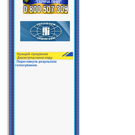
Кращий працівник
Держгірпрoмнагляду
Переглянути результати
голосування.