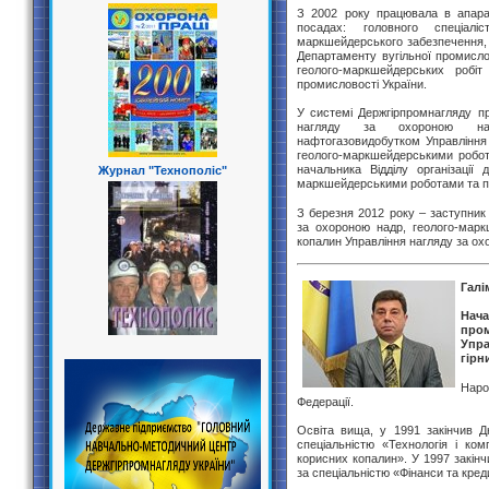
З 2002 року працювала в апарат
посадах: головного спеціаліс
маркшейдерського забезпечення, 
Департаменту вугільної промислов
геолого-маркшейдерських робіт 
промисловості України.
У системі Держгірпромнагляду п
нагляду за охороною надр
нафтогазовидобутком Управління 
геолого-маркшейдерськими робот
начальника Відділу організації
Журнал "Технополіс"
маркшейдерськими роботами та п
З березня 2012 року – заступник 
за охороною надр, геолого-мар
копалин Управління нагляду за ох
Галі
Нач
про
Упр
гірн
Наро
Федерації.
Освіта вища, у 1991 закінчив Дн
спеціальністю «Технологія і ко
корисних копалин». У 1997 закінч
за спеціальністю «Фінанси та кред