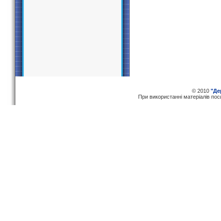
© 2010
"Де
При використаннi матерiалiв по