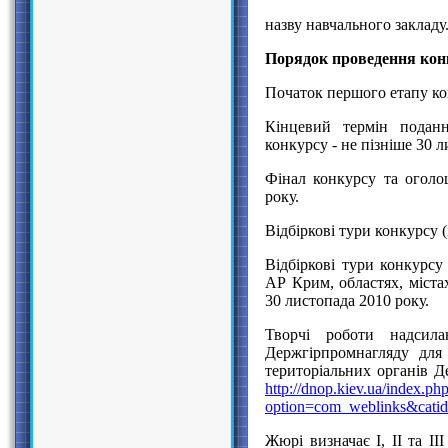
назву навчального закладу
Порядок проведення кон
Початок першого етапу кон
Кінцевий термін поданн
конкурсу - не пізніше 30 л
Фінал конкурсу та оголо
року.
Відбіркові тури конкурсу 
Відбіркові тури конкурсу
АР Крим, областях, міста
30 листопада 2010 року.
Творчі роботи надсила
Держгірпромнагляду для
територіальних органів 
http://dnop.kiev.ua/index.ph
option=com_weblinks&cati
Жюрі визначає І, ІІ та ІІ