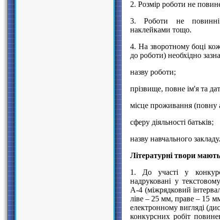
2. Розмір роботи не повин
3. Роботи не повинні
наклейками тощо.
4. На зворотному боці ко
до роботи) необхідно заз
назву роботи;
прізвище, повне ім'я та д
місце проживання (повну 
сферу діяльності батьків;
назву навчального закладу
Літературні твори мають
1. До участі у конкурс
надруковані у текстовом
А-4 (міжрядковий інтервал
ліве – 25 мм, праве – 15 м
електронному вигляді (дис
конкурсних робіт повине