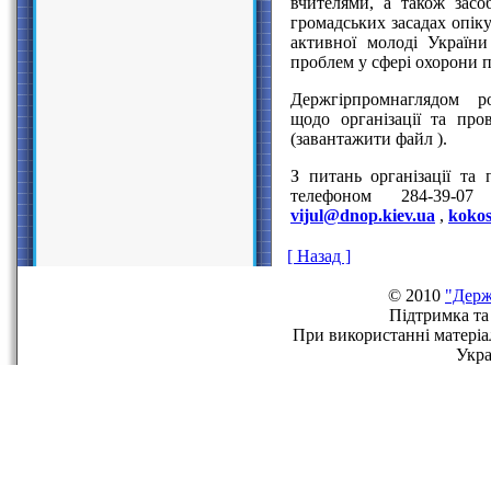
вчителями, а також засоб
громадських засадах опік
активної молоді Україн
проблем у сфері охорони п
Держгірпромнаглядом ро
щодо організації та про
(завантажити файл ).
З питань організації та 
телефоном 284-39-0
vijul@dnop.kiev.ua
,
kokos
[ Назад ]
© 2010
"Держ
Пiдтримка та
При використаннi матерiа
Укра