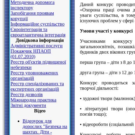
Методична допомога
Даний конкурс проводит
інспектору
«Охорона праці очима д
Запобігання проявам
уваги суспільства, в том
корупції
існуючих проблем у сфері 
Інформаційне суспільство
Євроінтеграція та
Умови участі у конкурсі
євроатлантична інтеграція
Довідкова інформація
Учасниками конкурсу
Адміністративні послуги
загальноосвітніх, позашк
Покажчик НПАОП
будинків двох вікових гру
(01.07.2010)
Реєстр об'єктів підвищеної
перша група – діти з 8 до 1
небезпеки
друга група – діти з 12 до 
Реєстр уповноважених
організацій
Конкурс проводиться з
Реєстр спеціалізованих та
творчої діяльності:
експертних організацій
Реєстр дозволів
• художні твори (малюнок)
Міжнародна практика
Звітні документи
• літературні твори (опо
Відео
поезія тощо);
Відеоурок для
• відеороботи (соціальний
дорослих "Безпека на
шахтах. Діти -
Конкурсні роботи маю