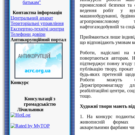
батькам"
промислової безпеки та 
ведення робіт у вугі
Контактна інформація
машинобудуванні, будівни
Центральний апарат
агропромисловому 
Територіальні управління
нафтогазодобувній та соці
Експертно-технічі центри
Телефони довіри
Приймаються лише індивід
Антикорупційний портал
що відповідають умовам к
Роботи, надіслані на 
повертаються авторам. 
підтверджує повну згоду 
публікацію твору, прокат
будь-яких претензій щод
Роботи можуть бу
Конкурс
Держгірпромнагляду д
реабілітаційні центри, соц
тощо.
Консультації з
громадськістю
Художні твори мають від
Лічильники
1. На конкурс подаютьс
живописній формах в
акварельними фарбами ч