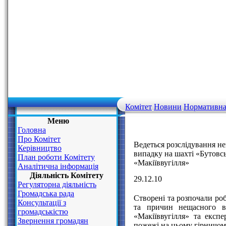
Комітет
Новини
Нормативна
Меню
Головна
Про Комітет
Ведеться розслідування н
Керівництво
випадку на шахті «Бутовс
План роботи Комітету
«Макіїввугілля»
Аналітична інформація
Діяльність Комітету
29.12.10
Регуляторна діяльність
Громадська рада
Створені та розпочали роб
Консультації з
та причин нещасного в
громадськістю
«Макіїввугілля» та експе
Звернення громадян
пожежі на цьому гірничом