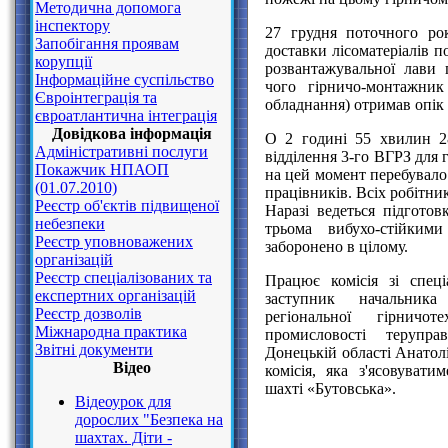
Методична допомога
інспектору
27 грудня поточного ро
Запобігання проявам
доставки лісоматеріалів п
корупції
розвантажувальної лави
Інформаційне суспільство
чого гірничо-монтажни
Євроінтеграція та
обладнання) отримав опік 
євроатлантична інтеграція
Довідкова інформація
О 2 годині 55 хвилин 2
Адміністративні послуги
відділення 3-го ВГРЗ для 
Покажчик НПАОП
на цей момент перебувало 
(01.07.2010)
працівників. Всіх робітни
Реєстр об'єктів підвищеної
Наразі ведеться підготов
небезпеки
трьома вибухо-стійким
Реєстр уповноважених
заборонено в цілому.
організацій
Реєстр спеціалізованих та
Працює комісія зі спеці
експертних організацій
заступник начальника 
Реєстр дозволів
регіональної гірничот
Міжнародна практика
промисловості терупр
Звітні документи
Донецькій області Анатол
Відео
комісія, яка з'ясовува
шахті «Бутовська».
Відеоурок для
дорослих "Безпека на
шахтах. Діти -