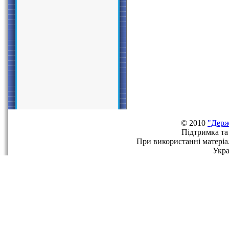
© 2010
"Держ
Пiдтримка та
При використаннi матерiа
Укра