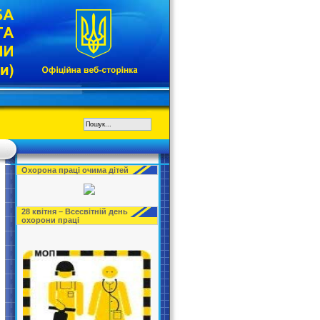
Охорона праці очима дітей
28 квітня – Всесвітній день
охорони праці