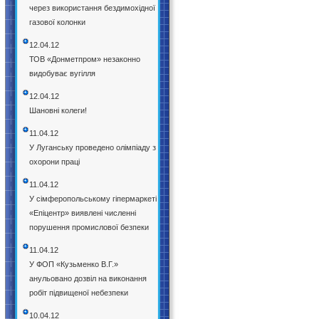
через використання бездимохідної
газової колонки
12.04.12
ТОВ «Донметпром» незаконно
видобуває вугілля
12.04.12
Шановні колеги!
11.04.12
У Луганську проведено олімпіаду з
охорони праці
11.04.12
У сімферопольському гіпермаркеті
«Епіцентр» виявлені численні
порушення промислової безпеки
11.04.12
У ФОП «Кузьменко В.Г.»
анульовано дозвіл на виконання
робіт підвищеної небезпеки
10.04.12