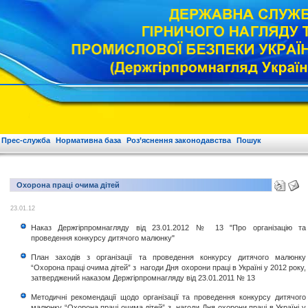
Прес-служба
Нормативна база
Роз’яснення законодавства
Пошук
Охорона праці очима дітей
23.01.12
Наказ Держгірпромнагляду від 23.01.2012 № 13 "Про організацію та
проведення конкурсу дитячого малюнку"
План заходів з організації та проведення конкурсу дитячого малюнку
“Охорона праці очима дітей” з нагоди Дня охорони праці в Україні у 2012 року,
затверджений наказом Держгірпромнагляду від 23.01.2011 № 13
Методичні рекомендації щодо організації та проведення конкурсу дитячого
малюнку “Охорона праці очима дітей” з нагоди Дня охорони праці в Україні у