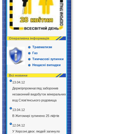
Оперативна інформація
Травматизм
Газ
Тимчасові зупинки
Нещасні випадки
Всі новини
13.04.12
Держгірпромнагляд заборонив
незаконний видобуток мінеральних
вод Слов’янського родовища
13.04.12
В Житомирі зупинено 25 ліфтів
12.04.12
У Херсоні двоє людей загинуло