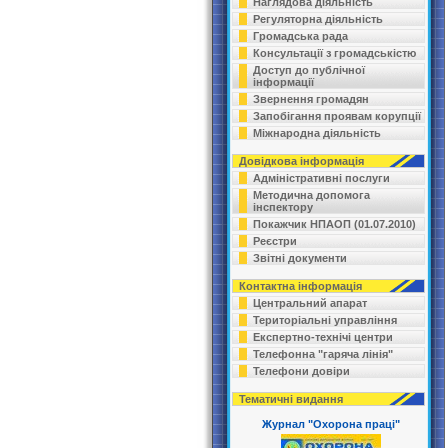
Наглядова діяльність
Регуляторна діяльність
Громадська рада
Консультації з громадськістю
Доступ до публічної
інформації
Звернення громадян
Запобігання проявам корупції
Міжнародна діяльність
Довідкова інформація
Адміністративні послуги
Методична допомога
інспектору
Покажчик НПАОП (01.07.2010)
Реєстри
Звітні документи
Контактна інформація
Центральний апарат
Територіальні управління
Експертно-технічі центри
Телефонна "гаряча лінія"
Телефони довіри
Тематичні видання
Журнал "Охорона праці"