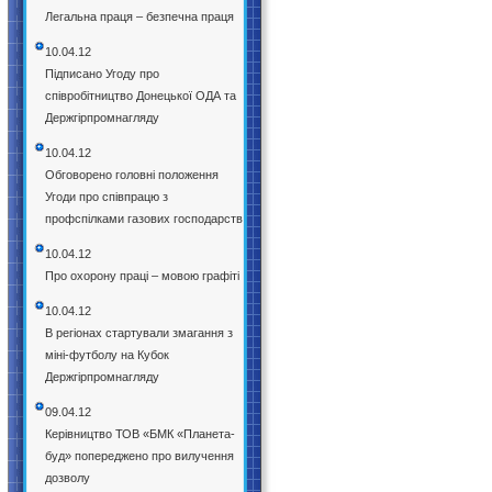
Легальна праця – безпечна праця
10.04.12
Підписано Угоду про
співробітництво Донецької ОДА та
Держгірпромнагляду
10.04.12
Обговорено головні положення
Угоди про співпрацю з
профспілками газових господарств
10.04.12
Про охорону праці – мовою графіті
10.04.12
В регіонах стартували змагання з
міні-футболу на Кубок
Держгірпромнагляду
09.04.12
Керівництво ТОВ «БМК «Планета-
буд» попереджено про вилучення
дозволу