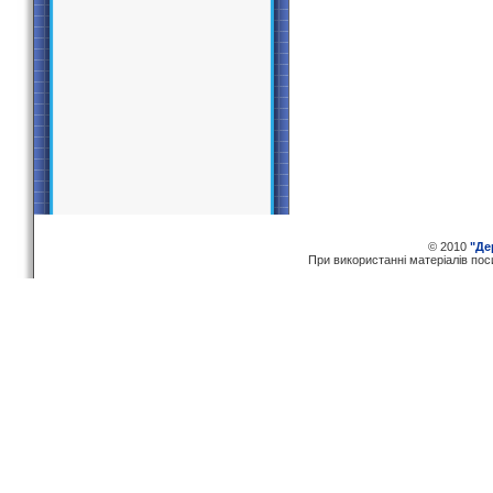
© 2010
"Де
При використаннi матерiалiв по