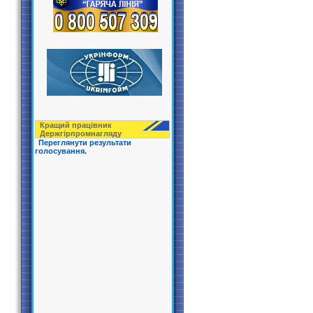
Кращий працівник
Держгірпрoмнагляду
Переглянути результати
голосування.