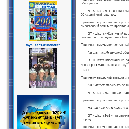
обладнання.
ВП «Шахта «Південнодонбаська
63 східній лаві пласта c.
Причини – порушено паспорт крі
пилогазовий режим та правила е
ВП «Шахта «Жовтневий рудник»
головної вентиляційної виробки 
Причини – порушено паспорт крі
Журнал "Технополіс"
На шахтах Луганської обл
ВП «Шахта «Довжанська-Капіта
н
конвеєрної магістралі пласта l
6
шахті.
Причини – нещасний випадок зі
На шахтах Львівської обла
ВП «Шахта «Степова» - заборо
Причини – порушено паспорт кр
На шахтах Волинської обл
ВП «Шахта №1 «Нововолинська
штреку.
Причини – порушено паспорт кр