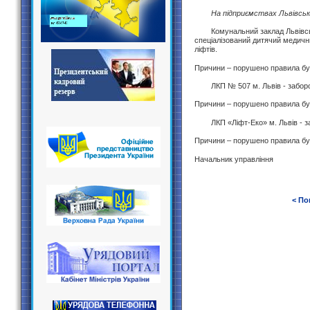
На підприємствах Львівсько
Комунальний заклад Львівсько
спеціалізований дитячий медичн
ліфтів.
Причини – порушено правила будо
ЛКП № 507 м. Львів - заборон
Причини – порушено правила будо
ЛКП «Ліфт-Еко» м. Львів - заб
Причини – порушено правила будо
Начальник управл
< По