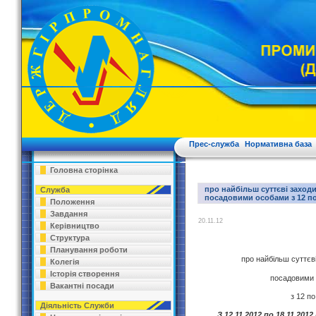
Прес-служба
Нормативна база
Головна сторінка
про найбільш суттєві заходи
Служба
посадовими особами з 12 по
Положення
Завдання
20.11.12
Керівництво
Структура
ІНФОРМ
Планування роботи
про найбільш суттєві
Колегія
Історія створення
посадовими 
Вакантні посади
з 12 п
Діяльність Служби
З
12
.11.2012 по
18.11
.2012