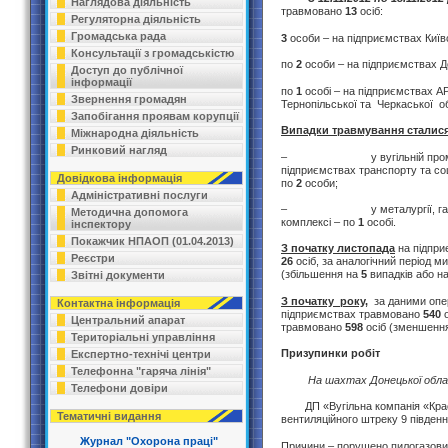
Наглядова діяльність
травмовано
13
осіб:
Регуляторна діяльність
Громадська рада
3
особи – на підприємствах Київс
Консультації з громадськістю
по
2
особи – на підприємствах До
Доступ до публічної
інформації
по
1
особі – на підприємствах АР
Звернення громадян
Тернопільської та Черкаської о
Запобігання проявам корупції
Випадки травмування сталис
Міжнародна діяльність
Ринковий нагляд
– у вугільній промисловос
підприємствах транспорту та со
Довідкова інформація
по
2
особи;
Адміністративні послуги
– у металургії, газовій 
Методична допомога
комплексі – по
1
особі.
інспектору
Покажчик НПАОП (01.04.2013)
З початку листопада
на підпри
Реєстри
26
осіб, за аналогічний період 
(збільшення на
5
випадків або н
Звітні документи
З початку року,
за даними опер
Контактна інформація
підприємствах травмовано
540
о
Центральний апарат
травмовано
598
осіб (зменшенн
Територіальні управління
Призупинки робіт
Експертно-технічі центри
Телефонна "гаряча лінія"
На шахтах Донецької обла
Телефони довіри
ДП «Вугільна компанія «Крас
Тематичні видання
вентиляційного штреку 9 південн
Журнал "Охорона праці"
Причини – порушено пилогазовий