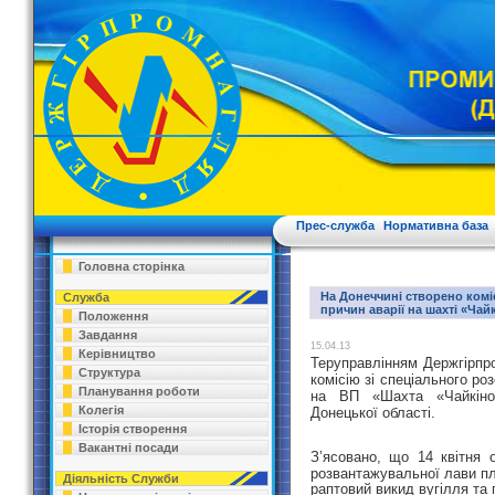
Прес-служба
Нормативна база
Головна сторінка
На Донеччині створено комі
Служба
причин аварії на шахті «Чай
Положення
Завдання
15.04.13
Керівництво
Теруправлінням Держгірпр
Структура
комісію зі спеціального р
Планування роботи
на ВП «Шахта «Чайкіно»
Колегія
Донецької області.
Історія створення
Вакантні посади
З’ясовано, що 14 квітня 
розвантажувальної лави п
Діяльність Служби
раптовий викид вугілля та 