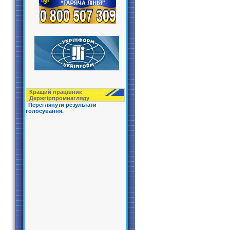
Кращий працівник
Держгірпрoмнагляду
Переглянути результати
голосування.