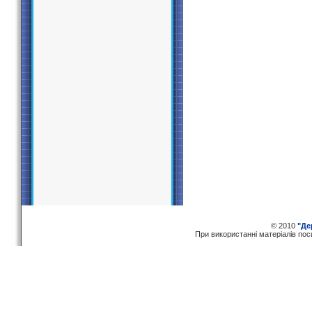
© 2010
"Де
При використаннi матерiалiв по