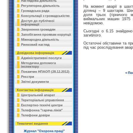
Наглядова діяльність
Регуляторна діяльність
На момент аварії в шахті
ділянці – 9 шахтарів. Ш
Громадська рада
доля трьох (гірничого м
Консультації з громадськістю
виймальних машин 1975 р
Доступ до публічної
невідомою.
інформації
Звернення громадян
Сьогодні о 6.15 знайдено 
Запобігання проявам корупції
загиблого.
Міжнародна діяльність
Остаточні обставини та пр
Ринковий нагляд
під час розслідування
аварі
Довідкова інформація
Адміністративні послуги
Методична допомога
інспектору
Покажчик НПАОП (28.12.2012)
< По
Реєстри
Звітні документи
Контактна інформація
Центральний апарат
Територіальні управління
Експертно-технічі центри
Телефонна "гаряча лінія"
Телефони довіри
Тематичні видання
Журнал "Охорона праці"