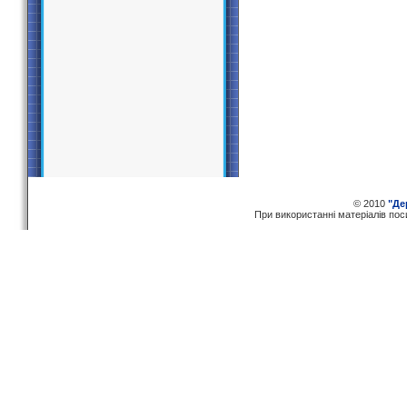
© 2010
"Де
При використаннi матерiалiв по