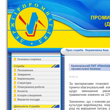
Прес-служба
Нормативна база
Головна сторінка
Криворізький ПАТ «Північн
Служба
промислової безпеки
Положення
Завдання
16.04.13
Керівництво
Структура
За матеріалами планової 
Планування роботи
гірничо-збагачувальний ко
щодо зменшення рівня
Колегія
травматизм знижено на 12
Історія створення
Вакантні посади
Зазначено, що з кожним ро
культури виробництва, пок
Діяльність Служби
році на вирішення питань