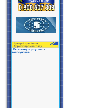
Кращий працівник
Держгірпрoмнагляду
Переглянути результати
голосування.