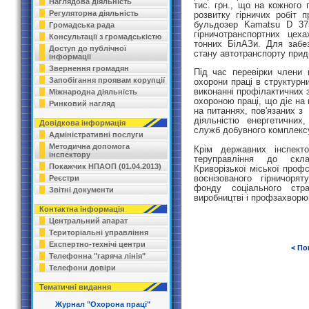
Наглядова діяльність
тис. грн., що на кожного 
Регуляторна діяльність
розвитку гірничих робіт
бульдозер Kamatsu D 375
Громадська рада
гірничотранспортних цех
Консультації з громадськістю
тонних БілАЗи. Для забе
Доступ до публічної
стану автотранспорту прид
інформації
Звернення громадян
Під час перевірки члени 
Запобігання проявам корупції
охорони праці в структурн
виконанні профілактичних 
Міжнародна діяльність
охороною праці, що діє на
Ринковий нагляд
на питаннях, пов'язаних з
діяльністю енергетичних
Довідкова інформація
служб добувного комплекс
Адміністративні послуги
Методична допомога
Крім державних інспекто
інспектору
теруправління до скла
Покажчик НПАОП (01.04.2013)
Криворізької міської профсп
воєнізованого гірничорят
Реєстри
фонду соціального стр
Звітні документи
виробництві і профзахворю
Контактна інформація
Центральний апарат
Територіальні управління
Експертно-технічі центри
< По
Телефонна "гаряча лінія"
Телефони довіри
Тематичні видання
Журнал "Охорона праці"