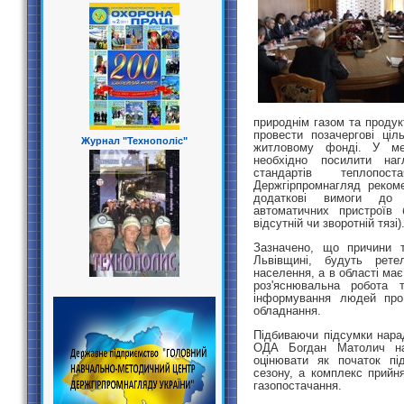
природнім газом та продук
провести позачергові ціл
Журнал "Технополіс"
житловому фонді. У ме
необхідно посилити на
стандартів теплопос
Держгірпромнагляд реком
додаткові вимоги до г
автоматичних пристроїв 
відсутній чи зворотній тязі)
Зазначено, що причини т
Львівщині, будуть рете
населення, а в області ма
роз'яснювальна робота 
інформування людей про 
обладнання.
Підбиваючи підсумки нара
ОДА Богдан Матолич на
оцінювати як початок пі
сезону, а комплекс прийн
газопостачання.