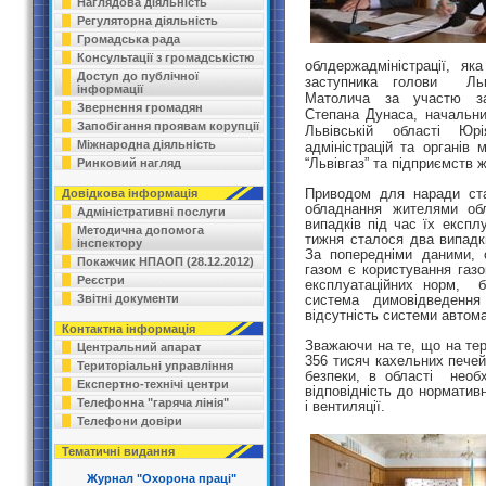
Наглядова діяльність
Регуляторна діяльність
Громадська рада
Консультації з громадськістю
облдержадміністрації, я
Доступ до публічної
заступника голови Льві
інформації
Матолича за участю за
Звернення громадян
Степана Дунаса, начальни
Запобігання проявам корупції
Львівській області Юр
Міжнародна діяльність
адміністрацій та органів
“Львівгаз” та підприємств
Ринковий нагляд
Приводом для наради ста
Довідкова інформація
обладнання жителями обл
Адміністративні послуги
випадків під час їх експл
Методична допомога
тижня сталося два випадки
інспектору
За попередніми даними, 
Покажчик НПАОП (28.12.2012)
газом є користування газ
Реєстри
експлуатаційних норм, б
система димовідведення
Звітні документи
відсутність системи автома
Контактна інформація
Зважаючи на те, що на тер
Центральний апарат
356 тисяч кахельних печей,
Територіальні управління
безпеки, в області необ
Експертно-технічі центри
відповідність до норматив
Телефонна "гаряча лінія"
і вентиляції.
Телефони довіри
Тематичні видання
Журнал "Охорона праці"