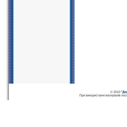
© 2010
"Де
При використаннi матерiалiв по