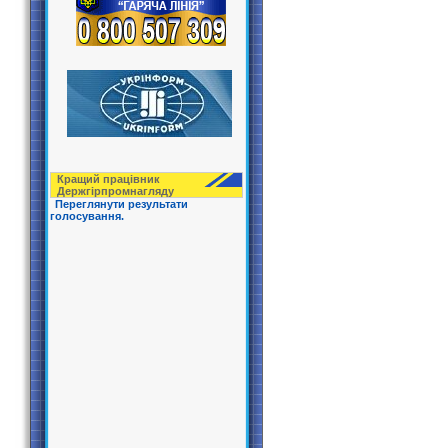
Кращий працівник
Держгірпрoмнагляду
Переглянути результати
голосування.