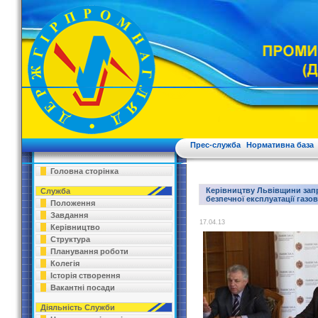
Прес-служба
Нормативна база
Головна сторінка
Керівництву Львівщини за
Служба
безпечної експлуатації газ
Положення
Завдання
17.04.13
Керівництво
Структура
Планування роботи
Колегія
Історія створення
Вакантні посади
Діяльність Служби