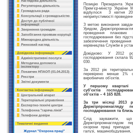
Наглядова діяльність
Позицію Президента Укра
Регуляторна діяльність
Прем’єр-міністр України 
Громадська рада
відбулося 3 квітня 20
Консультації з громадськістю
неприпустимості проведенн
Доступ до публічної
З метою виконання завдан
інформації
Урядом, Держгірпромнагл
Звернення громадян
проведення планових і
Запобігання проявам корупції
господарювання без підст
Міжнародна діяльність
забезпечення проведення
Ринковий нагляд
керівництва Служби в уста
Довідково: У 2012 роц
Довідкова інформація
господарювання склала 924
Адміністративні послуги
030.
Методична допомога
інспектору
За 2012 рік територіаль
Покажчик НПАОП (01.04.2013)
перевірено менше 1% с
Реєстри
виробничих об’єктів.
Звітні документи
У першому кварталі 2
суб’єктів господарюван
Контактна інформація
об’єктів – 4 165 828.
Центральний апарат
Територіальні управління
За три місяці 2013 р
Експертно-технічі центри
Держгірпромнагляду 
господарювання та близь
Телефонна "гаряча лінія"
Телефони довіри
Слід зауважити, що 
Держгірпромнаглядом пе
Тематичні видання
охорони праці припадає 
галузі, машинобудування, 
Журнал "Охорона праці"