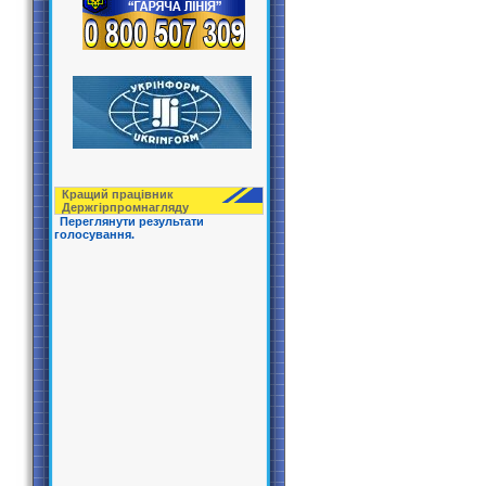
Кращий працівник
Держгірпрoмнагляду
Переглянути результати
голосування.