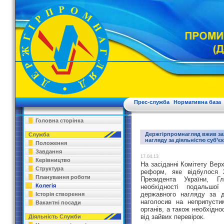
Прес-служба
Нормативна база
Головна сторінка
Держгірпромнагляд вжив за
Служба
нагляду за діяльністю суб’
Положення
Завдання
17.04.13
Керівництво
На засіданні Комітету Вер
Структура
реформ, яке відбулося 
Планування роботи
Президента України, Г
Колегія
необхідності подальшо
державного нагляду за д
Історія створення
наголосив на неприпусти
Вакантні посади
органів, а також необхідно
від зайвих перевірок.
Діяльність Служби