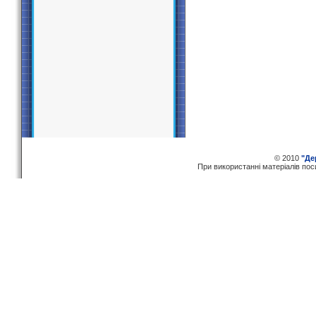
© 2010
"Де
При використаннi матерiалiв по