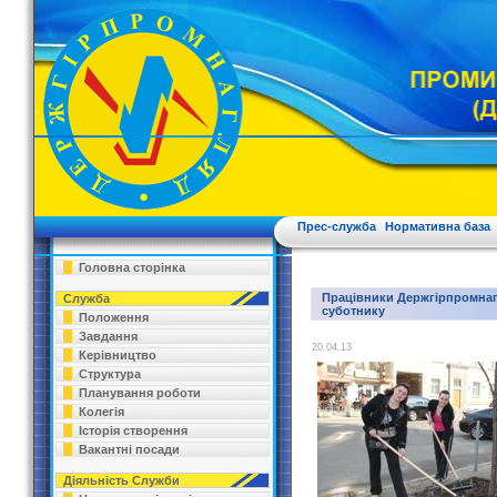
Прес-служба
Нормативна база
Головна сторінка
Працівники Держгірпромнаг
Служба
суботнику
Положення
Завдання
20.04.13
Керівництво
Структура
Планування роботи
Колегія
Історія створення
Вакантні посади
Діяльність Служби