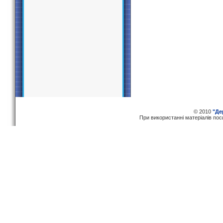
© 2010
"Де
При використаннi матерiалiв по