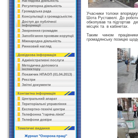
Наглядова діяльність
Регуляторна діяльність
Громадська рада
Учасники толоки впорядк
Консультації з громадськістю
Шота Руставелі. До роботи 
обкопував та підгортав де
Доступ до публічної
інформації
місцях та в кабінетах.
Звернення громадян
Таким чином працівник
Запобігання проявам корупції
громадянську позицію щодо
Міжнародна діяльність
Ринковий нагляд
Довідкова інформація
Адміністративні послуги
Методична допомога
інспектору
Покажчик НПАОП (01.04.2013)
Реєстри
Звітні документи
Контактна інформація
Центральний апарат
Територіальні управління
Експертно-технічі центри
Телефонна "гаряча лінія"
Телефони довіри
Тематичні видання
Журнал "Охорона праці"