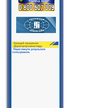
Кращий працівник
Держгірпрoмнагляду
Переглянути результати
голосування.