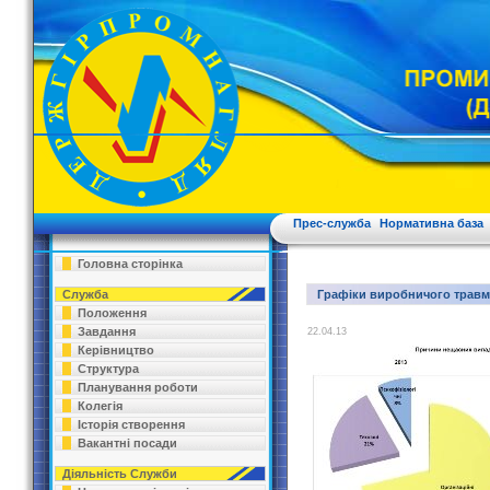
Прес-служба
Нормативна база
Головна сторінка
Служба
Графіки виробничого травма
Положення
Завдання
22.04.13
Керівництво
Структура
Планування роботи
Колегія
Історія створення
Вакантні посади
Діяльність Служби