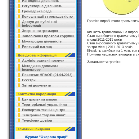
Наглядова діяльність
Регуляторна діяльність
Громадська рада
Консультації з громадськістю
Графіки виробничого травматизму
Доступ до публічної
інформації
Звернення громадян
Кількість травмованих на виробн
Стан виробничого травматизму і
Запобігання проявам корупції
місяці 2011-2013 років
Міжнародна діяльність
Стан виробничого травматизму і
Ринковий нагляд
за три місяці 2011-2013 років
Кількість загиблих на 1 млн. тон
Причини нещасних випадків зі с
Довідкова інформація
Адміністративні послуги
Завантажити графіки
Методична допомога
інспектору
Покажчик НПАОП (01.04.2013)
Реєстри
Звітні документи
Контактна інформація
Центральний апарат
Територіальні управління
Експертно-технічі центри
Телефонна "гаряча лінія"
Телефони довіри
Тематичні видання
Журнал "Охорона праці"