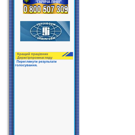
Кращий працівник
Держгірпрoмнагляду
Переглянути результати
голосування.