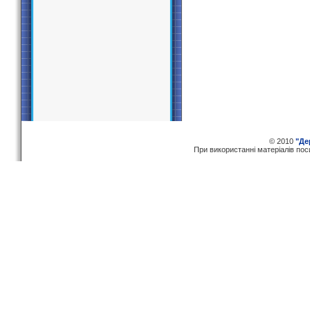
© 2010
"Де
При використаннi матерiалiв по