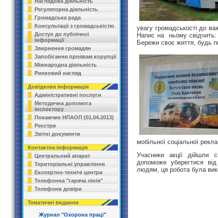
Наглядова діяльність
Регуляторна діяльність
Громадська рада
Консультації з громадськістю
увагу громадськості до ва
Доступ до публічної
Напис на ньому свідчить: 
інформації
Бережи своє життя, будь п
Звернення громадян
Запобігання проявам корупції
Міжнародна діяльність
Ринковий нагляд
Довідкова інформація
Адміністративні послуги
Методична допомога
інспектору
Покажчик НПАОП (01.04.2013)
Реєстри
Звітні документи
мобільної соціальної рекла
Контактна інформація
Учасники акції дійшли 
Центральний апарат
допоможе уберегтися від
Територіальні управління
людям, ця робота була вик
Експертно-технічі центри
Телефонна "гаряча лінія"
Телефони довіри
Тематичні видання
Журнал "Охорона праці"