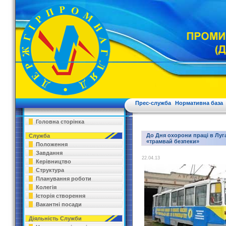
Прес-служба
Нормативна база
Головна сторінка
До Дня охорони праці в Луг
Служба
«трамвай безпеки»
Положення
Завдання
22.04.13
Керівництво
Структура
Планування роботи
Колегія
Історія створення
Вакантні посади
Діяльність Служби