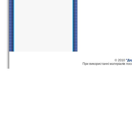
© 2010
"Де
При використаннi матерiалiв по