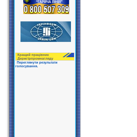
Кращий працівник
Держгірпрoмнагляду
Переглянути результати
голосування.