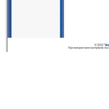
© 2010
"Де
При використаннi матерiалiв по