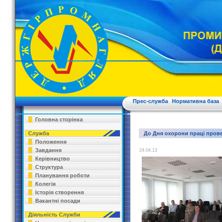
Прес-служба
Нормативна база
Головна сторінка
Служба
До Дня охорони праці прове
Положення
Завдання
24.04.13
Керівництво
Структура
Планування роботи
Колегія
Історія створення
Вакантні посади
Діяльність Служби