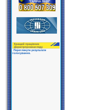
Кращий працівник
Держгірпрoмнагляду
Переглянути результати
голосування.