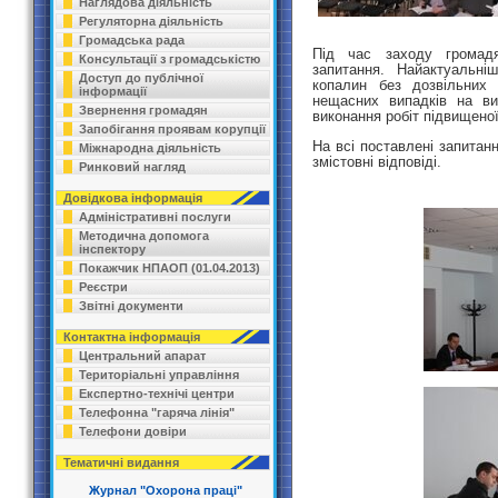
Наглядова діяльність
Регуляторна діяльність
Громадська рада
Під час заходу громад
Консультації з громадськістю
запитання. Найактуальні
Доступ до публічної
копалин без дозвільних 
інформації
нещасних випадків на ви
Звернення громадян
виконання робіт підвищено
Запобігання проявам корупції
На всі поставлені запитан
Міжнародна діяльність
змістовні відповіді.
Ринковий нагляд
Довідкова інформація
Адміністративні послуги
Методична допомога
інспектору
Покажчик НПАОП (01.04.2013)
Реєстри
Звітні документи
Контактна інформація
Центральний апарат
Територіальні управління
Експертно-технічі центри
Телефонна "гаряча лінія"
Телефони довіри
Тематичні видання
Журнал "Охорона праці"