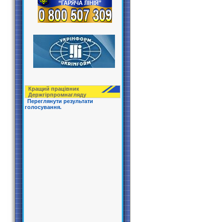
Кращий працівник
Держгірпрoмнагляду
Переглянути результати
голосування.