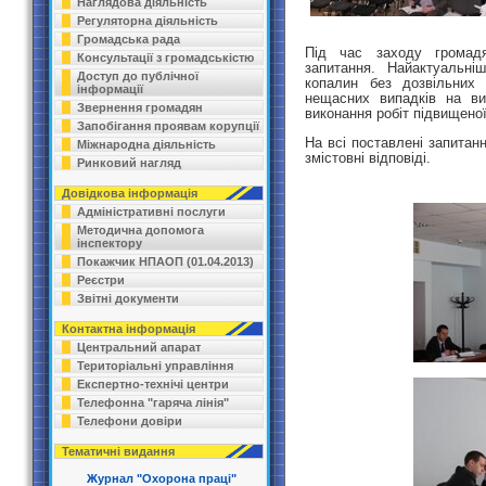
Наглядова діяльність
Регуляторна діяльність
Громадська рада
Під час заходу громад
Консультації з громадськістю
запитання. Найактуальні
Доступ до публічної
копалин без дозвільних 
інформації
нещасних випадків на ви
Звернення громадян
виконання робіт підвищено
Запобігання проявам корупції
На всі поставлені запитан
Міжнародна діяльність
змістовні відповіді.
Ринковий нагляд
Довідкова інформація
Адміністративні послуги
Методична допомога
інспектору
Покажчик НПАОП (01.04.2013)
Реєстри
Звітні документи
Контактна інформація
Центральний апарат
Територіальні управління
Експертно-технічі центри
Телефонна "гаряча лінія"
Телефони довіри
Тематичні видання
Журнал "Охорона праці"