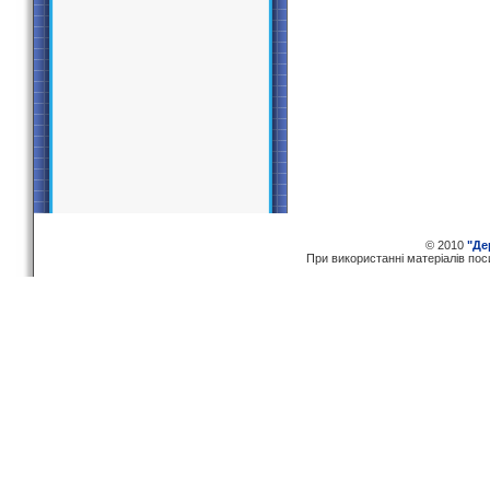
© 2010
"Де
При використаннi матерiалiв по