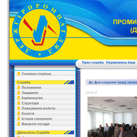
Прес-служба
Нормативна база
Головна сторінка
Служба
До Дня охорони праці прове
Положення
Завдання
24.04.13
Керівництво
Структура
Планування роботи
Колегія
Історія створення
Вакантні посади
Діяльність Служби