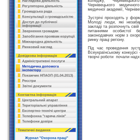
коледжу, Чернівецьког
Наглядова діяльність
Чернівецького медично
Регуляторна діяльність
медичної академії, Чернів
Громадська рада
Консультації з громадськістю
Зустрічі проходять у форм
Молоді люди, які незаб
Доступ до публічної
інформації
закладі та розпочнуть сві
питаннями особистої б
Звернення громадян
законодавчих норм з охоро
Запобігання проявам корупції
ринку праці регіону.
Міжнародна діяльність
Ринковий нагляд
Під час проведення зуст
Всеукраїнському конкурсі 
Довідкова інформація
творчі роботи почали надх
Адміністративні послуги
Методична допомога
інспектору
Покажчик НПАОП (01.04.2013)
Реєстри
Звітні документи
Контактна інформація
Центральний апарат
Територіальні управління
Експертно-технічі центри
Телефонна "гаряча лінія"
Телефони довіри
Тематичні видання
Журнал "Охорона праці"