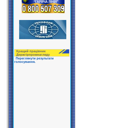
Кращий працівник
Держгірпрoмнагляду
Переглянути результати
голосування.