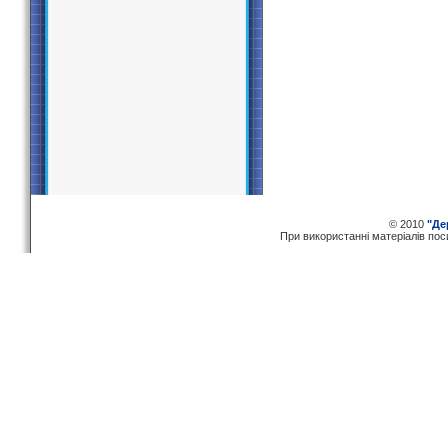
© 2010
"Де
При використаннi матерiалiв по