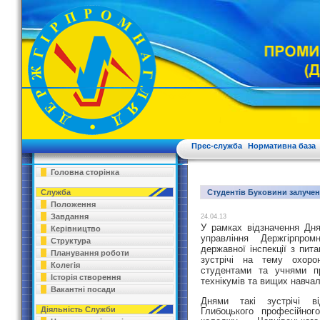
Прес-служба
Нормативна база
Головна сторінка
Служба
Студентів Буковини залучен
Положення
Завдання
24.04.13
У рамках відзначення Дня
Керівництво
управління Держгірпро
Структура
державної інспекції з пита
Планування роботи
зустрічі на тему охоро
Колегія
студентами та учнями пр
Історія створення
технікумів та вищих навча
Вакантні посади
Днями такі зустрічі в
Діяльність Служби
Глибоцького професійного