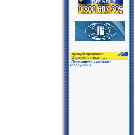
Кращий працівник
Держгірпрoмнагляду
Переглянути результати
голосування.