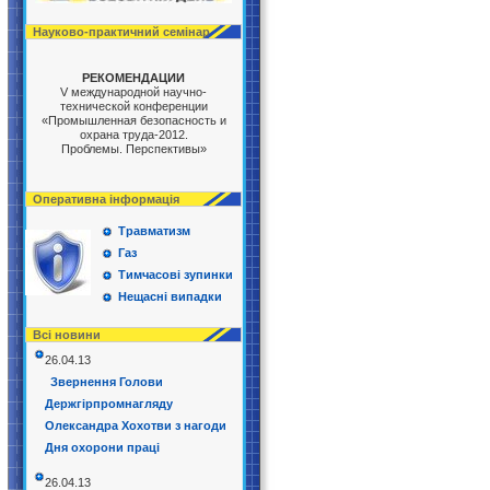
Науково-практичний семінар
РЕКОМЕНДАЦИИ
V международной научно-
технической конференции
«Промышленная безопасность и
охрана труда-2012.
Проблемы. Перспективы»
Оперативна інформація
Травматизм
Газ
Тимчасові зупинки
Нещасні випадки
Всі новини
26.04.13
Звернення Голови
Держгірпромнагляду
Олександра Хохотви з нагоди
Дня охорони праці
26.04.13