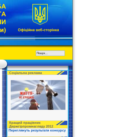
Соціальна реклама
Кращий працівник
Держгірпромнагляду 2012
Переглянуть результати конкурсу