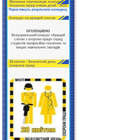
Малюнки переможців конкурсу
Охорона праці очима дітей - 2012
Переглянуть результати конкурсу
Конкурс на кращий слоган
ОГОЛОШЕНО
Всеукраїнський конкурс «Кращий
слоган з охорони праці» серед
студентів професійно-технічних та
вищих навчальних закладів
28 квітня – Всесвітній день
охорони праці