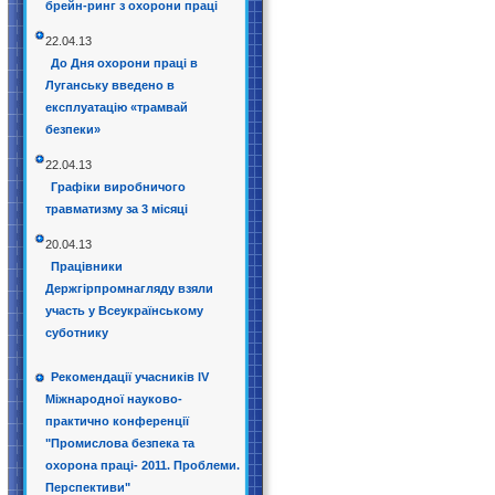
брейн-ринг з охорони праці
22.04.13
До Дня охорони праці в
Луганську введено в
експлуатацію «трамвай
безпеки»
22.04.13
Графіки виробничого
травматизму за 3 місяці
20.04.13
Працівники
Держгірпромнагляду взяли
участь у Всеукраїнському
суботнику
Рекомендації учасників IV
Міжнародної науково-
практично конференції
"Промислова безпека та
охорона праці- 2011. Проблеми.
Перспективи"