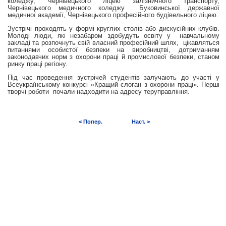
коледжу, Чернівецького ліцею залізничного транспорту,
Чернівецького медичного коледжу Буковинської державної
медичної академії, Чернівецького професійного будівельного ліцею.
Зустрічі проходять у формі круглих столів або дискусійних клубів.
Молоді люди, які незабаром здобудуть освіту у навчальному
закладі та розпочнуть свій власний професійний шлях, цікавляться
питаннями особистої безпеки на виробництві, дотриманням
законодавчих норм з охорони праці й промислової безпеки, станом
ринку праці регіону.
Під час проведення зустрічей студентів залучають до участі у
Всеукраїнському конкурсі «Кращий слоган з охорони праці». Перші
творчі роботи почали надходити на адресу теруправління.
< Попер.
Наст. >