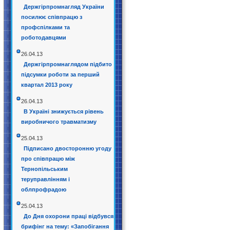
Держгірпромнагляд України
посилює співпрацю з
профспілками та
роботодавцями
26.04.13
Держгірпромнаглядом підбито
підсумки роботи за перший
квартал 2013 року
26.04.13
В Україні знижується рівень
виробничого травматизму
25.04.13
Підписано двосторонню угоду
про співпрацю між
Тернопільським
теруправлінням і
облпрофрадою
25.04.13
До Дня охорони праці відбувся
брифінг на тему: «Запобігання