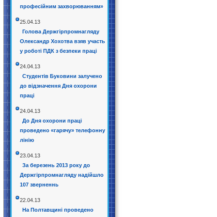
професійним захворюванням»
25.04.13
Голова Держгірпромнагляду
Олександр Хохотва взяв участь
у роботі ПДК з безпеки праці
24.04.13
Студентів Буковини залучено
до відзначення Дня охорони
праці
24.04.13
До Дня охорони праці
проведено «гарячу» телефонну
лінію
23.04.13
За березень 2013 року до
Держгірпромнагляду надійшло
107 зверненнь
22.04.13
На Полтавщині проведено