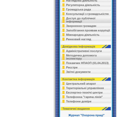
Наглядова діяльність
Регуляторна діяльність
Громадська рада
Консультації з громадськістю
Доступ до публічної
інформації
Звернення громадян
Запобігання проявам корупції
Міжнародна діяльність
Ринковий нагляд
Довідкова інформація
Адміністративні послуги
Методична допомога
інспектору
Покажчик НПАОП (01.04.2013)
Реєстри
Звітні документи
Контактна інформація
Центральний апарат
Територіальні управління
Експертно-технічі центри
Телефонна "гаряча лінія"
Телефони довіри
Тематичні видання
Журнал "Охорона праці"