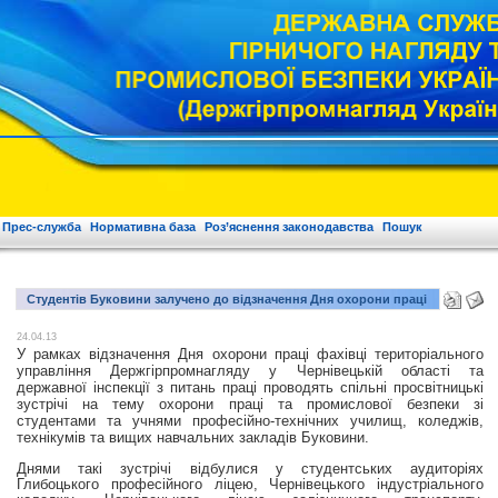
Прес-служба
Нормативна база
Роз’яснення законодавства
Пошук
Студентів Буковини залучено до відзначення Дня охорони праці
24.04.13
У рамках відзначення Дня охорони праці фахівці територіального
управління Держгірпромнагляду у Чернівецькій області та
державної інспекції з питань праці проводять спільні просвітницькі
зустрічі на тему охорони праці та промислової безпеки зі
студентами та учнями професійно-технічних училищ, коледжів,
технікумів та вищих навчальних закладів Буковини.
Днями такі зустрічі відбулися у студентських аудиторіях
Глибоцького професійного ліцею, Чернівецького індустріального