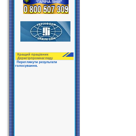
Кращий працівник
Держгірпрoмнагляду
Переглянути результати
голосування.