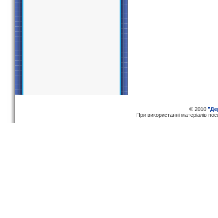
© 2010
"Де
При використаннi матерiалiв по