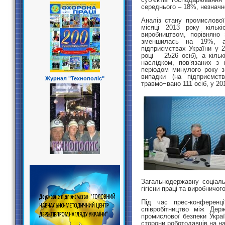
середнього – 18%, незначн
Аналіз стану промислової
місяці 2013 року кількі
виробництвом, порівняно
зменшилась на 19%, а
підприємствах України у 2
році – 2526 осіб), а кіль
наслідком, пов’язаних з 
періодом минулого року 
випадки (на підприємст
Журнал "Технополіс"
травмо¬вано 111 осіб, у 201
Загальнодержавну соціаль
гігієни праці та виробничо
Під час прес-конферен
співробітництво між Дер
промислової безпеки Укра
сторони роботодавців на на