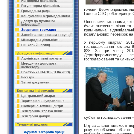
Наглядова діяльність
Регуляторна діяльність
голови Держгірпромнагля
Громадська рада
Голови СПО роботодавців 
Консультації з громадськістю
Доступ до публічної
Основними питаннями, які 
інформації
були: зниження рівня та 
кримінальна відповідальн
Звернення громадян
позапланових перевірок на
Запобігання проявам корупції
Міжнародна діяльність
У першому кварталі 2013 
Ринковий нагляд
господарювання склала 923
828. За три місяці 201
Довідкова інформація
Держгірпромнагляду 
Адміністративні послуги
господарювання та близько 
Методична допомога
інспектору
Покажчик НПАОП (01.04.2013)
Реєстри
Звітні документи
Контактна інформація
Центральний апарат
Територіальні управління
Експертно-технічі центри
Телефонна "гаряча лінія"
Телефони довіри
суб’єктів господарювання 
Тематичні видання
Від загальної кількості п
року виробничих об’єктів,
Журнал "Охорона праці"
суб’єктів господарюванн