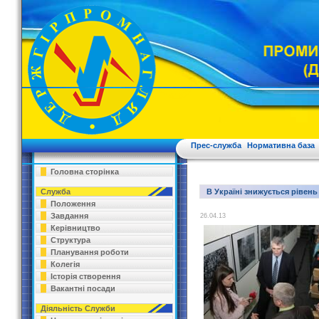
Прес-служба
Нормативна база
Головна сторінка
Служба
В Україні знижується рівен
Положення
Завдання
26.04.13
Керівництво
Структура
Планування роботи
Колегія
Історія створення
Вакантні посади
Діяльність Служби