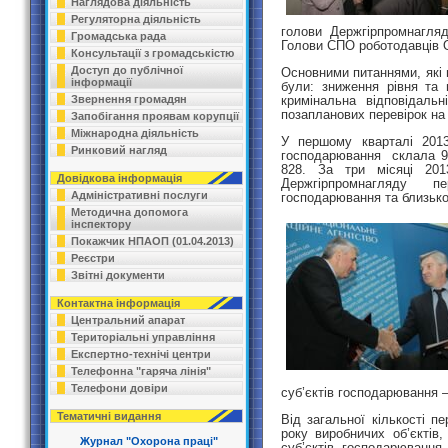
Наглядова діяльність
Регуляторна діяльність
голови Держгірпромнагля
Громадська рада
Голови СПО роботодавців 
Консультації з громадськістю
Доступ до публічної
Основними питаннями, які 
інформації
були: зниження рівня та 
кримінальна відповідальн
Звернення громадян
позапланових перевірок на
Запобігання проявам корупції
Міжнародна діяльність
У першому кварталі 2013 
Ринковий нагляд
господарювання склала 923
828. За три місяці 201
Довідкова інформація
Держгірпромнагляду 
Адміністративні послуги
господарювання та близько 
Методична допомога
інспектору
Покажчик НПАОП (01.04.2013)
Реєстри
Звітні документи
Контактна інформація
Центральний апарат
Територіальні управління
Експертно-технічі центри
Телефонна "гаряча лінія"
Телефони довіри
суб’єктів господарювання 
Тематичні видання
Від загальної кількості п
року виробничих об’єктів,
Журнал "Охорона праці"
суб’єктів господарюванн