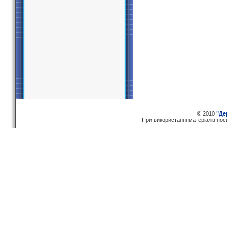
© 2010
"Де
При використаннi матерiалiв по