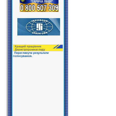
Кращий працівник
Держгірпрoмнагляду
Переглянути результати
голосування.