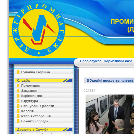
Прес-служба
Нормативна база
Головна сторінка
Служба
В Україні знижується рівен
Положення
Завдання
26.04.13
Керівництво
Структура
Планування роботи
Колегія
Історія створення
Вакантні посади
Діяльність Служби