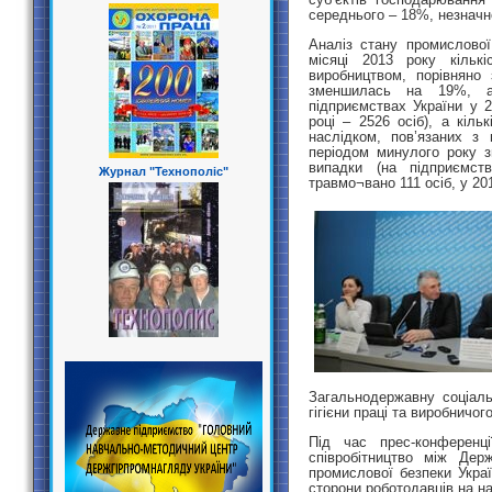
середнього – 18%, незначн
Аналіз стану промислової
місяці 2013 року кількі
виробництвом, порівняно
зменшилась на 19%, а
підприємствах України у 2
році – 2526 осіб), а кіль
наслідком, пов’язаних з 
періодом минулого року 
випадки (на підприємст
Журнал "Технополіс"
травмо¬вано 111 осіб, у 201
Загальнодержавну соціаль
гігієни праці та виробничо
Під час прес-конферен
співробітництво між Дер
промислової безпеки Укра
сторони роботодавців на на