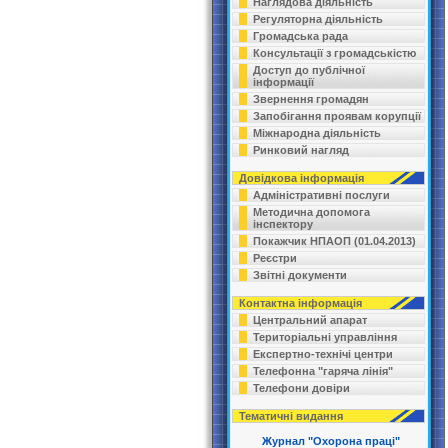
Наглядова діяльність
Регуляторна діяльність
Громадська рада
Консультації з громадськістю
Доступ до публічної
інформації
Звернення громадян
Запобігання проявам корупції
Міжнародна діяльність
Ринковий нагляд
Довідкова інформація
Адміністративні послуги
Методична допомога
інспектору
Покажчик НПАОП (01.04.2013)
Реєстри
Звітні документи
Контактна інформація
Центральний апарат
Територіальні управління
Експертно-технічі центри
Телефонна "гаряча лінія"
Телефони довіри
Тематичні видання
Журнал "Охорона праці"