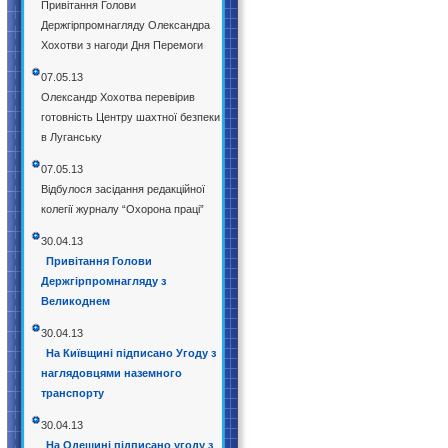
Привітання Голови
Держгірпромнагляду Олександра
Хохотви з нагоди Дня Перемоги
07.05.13
Олександр Хохотва перевірив
готовність Центру шахтної безпеки
в Луганську
07.05.13
Відбулося засідання редакційної
колегії журналу “Охорона праці”
30.04.13
Привітання Голови
Держгірпромнагляду з
Великоднем
30.04.13
На Київщині підписано Угоду з
наглядовцями наземного
транспорту
30.04.13
На Одещині підписано угоду з