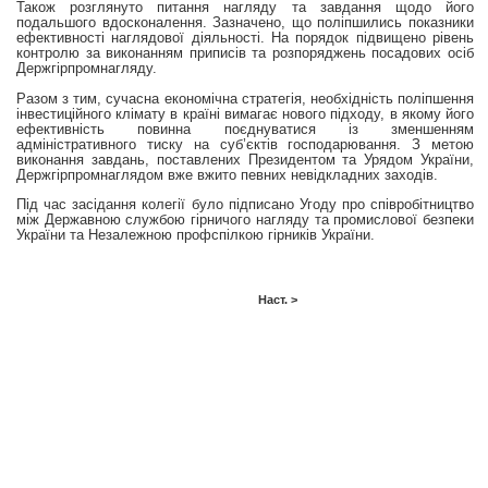
Також розглянуто питання нагляду та завдання щодо його
подальшого вдосконалення. Зазначено, що поліпшились показники
ефективності наглядової діяльності. На порядок підвищено рівень
контролю за виконанням приписів та розпоряджень посадових осіб
Держгірпромнагляду.
Разом з тим, сучасна економічна стратегія, необхідність поліпшення
інвестиційного клімату в країні вимагає нового підходу, в якому його
ефективність повинна поєднуватися із зменшенням
адміністративного тиску на суб’єктів господарювання. З метою
виконання завдань, поставлених Президентом та Урядом України,
Держгірпромнаглядом вже вжито певних невідкладних заходів.
Під час засідання колегії було підписано Угоду про співробітництво
між Державною службою гірничого нагляду та промислової безпеки
України та Незалежною профспілкою гірників України.
Наст. >