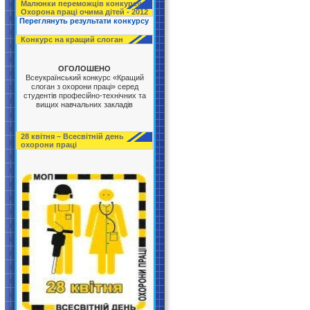
Малюнки переможців конкурсу
Охорона праці очима дітей - 2012
Переглянуть результати конкурсу
Конкурс на кращий слоган
ОГОЛОШЕНО
Всеукраїнський конкурс «Кращий
слоган з охорони праці» серед
студентів професійно-технічних та
вищих навчальних закладів
28 квітня – Всесвітній день
охорони праці