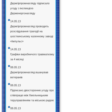
Держгірпромнагляду підписало
угоду з інспекцією
Держенергонагляду
14.05.13
Держгірпромнагляд проводить
розслідування трагедії на
шосткинському казенному заводі
«Імпульс»
14.05.13
Графіки виробничого травматизму
за 4 місяці
08.05.13
Держгірпромнагляд вшанував
ветеранів
08.05.13
Підписано двосторонню угоду про
співпрацю між Хмельницьким
теруправлінням та міською радою
08.05.13