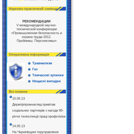
Науково-практичний семінар
РЕКОМЕНДАЦИИ
V международной научно-
технической конференции
«Промышленная безопасность и
охрана труда-2012.
Проблемы. Перспективы»
Оперативна інформація
Травматизм
Газ
Тимчасові зупинки
Нещасні випадки
Всі новини
15.05.13
Держгірпромнагляд привітав
соціальних партнерів з нагоди 95-
річчя техінспекції праці профспілок
14.05.13
На Чернігівщині теруправління