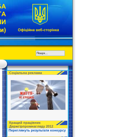
Соціальна реклама
Кращий працівник
Держгірпромнагляду 2012
Переглянуть результати конкурсу