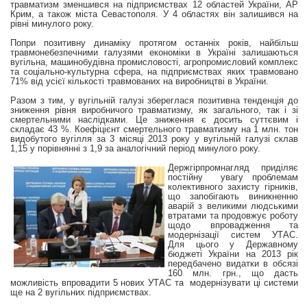
травматизм зменшився на підприємствах 12 областей України, АР
Крим, а також міста Севастополя. У 4 областях він залишився на
рівні минулого року.
Попри позитивну динаміку протягом останніх років, найбільш
травмонебезпечними галузями економіки в Україні залишаються
вугільна, машинобудівна промисловості, агропромисловий комплекс
та соціально-культурна сфера, на підприємствах яких травмовано
71% від усієї кількості травмованих на виробництві в України.
Разом з тим, у вугільній галузі збереглася позитивна тенденція до
зниження рівня виробничого травматизму, як загального, так і зі
смертельними наслідками. Це зниження є досить суттєвим і
складає 43 %. Коефіцієнт смертельного травматизму на 1 млн. тон
видобутого вугілля за 3 місяці 2013 року у вугільній галузі склав
1,15 у порівнянні з 1,9 за аналогічний період минулого року.
Держгірпромнагляд приділяє
постійну увагу проблемам
колективного захисту гірників,
що запобігають виникненню
аварій з великими людськими
втратами та продовжує роботу
щодо впровадження та
модернізації систем УТАС.
Для цього у Державному
бюджеті України на 2013 рік
передбачено видатки в обсязі
160 млн. грн., що дасть
можливість впровадити 5 нових УТАС та модернізувати ці системи
ще на 2 вугільних підприємствах.