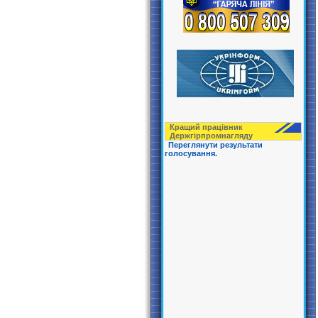
Кращий працівник
Держгірпрoмнагляду
Переглянути результати
голосування.