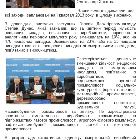
Олександр Хохотва.
Члени колегії відзначили, що
всі заходи, заплановані на I квартал 2013 року, в цілому виконано.
З доповіддю виступив заступник Голов
и
Держгірпромнагляду
Степан Дунас, який зазначив, що за звітний період кількість
нещасних випадків, пов’язаних з виробництвом, порівняно з
аналогічним періодом минулого року зменшилась на 19%, або на
470 нещасних випадки. Зменшилась на 23%, або на 33 нещасні
випадки і кількість нещасних випадків зі смертельним наслідком,
пов’язаних з виробництвом.
Спостерігається динамічне
зменшення кількості нещасних
випадків зі смертельним
наслідком, пов’язаних з
виробництвом, на
підприємствах вугільної
промисловості, соціально-
культурної сфери та торгівлі,
металургійної промисловості,
деревообробної
промисловості, енергетики,
будівельної галузі,
машинобудівної промисловості та зв’язку. Не зареєстровано
зростання смертельного виробничого травматизму на
підприємствах газової промисловості, агропромислового комплексу,
нафтогазовидобувної промисловості, легкої та текстильної
промисловості.
В розрізі адміністративних одиниць смертельний виробничий