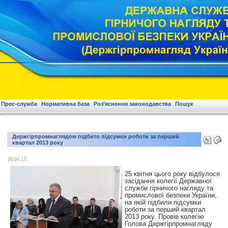
Прес-служба
Нормативна база
Роз’яснення законодавства
Пошук
Держгірпромнаглядом підбито підсумки роботи за перший
квартал 2013 року
26.04.13
25 квітня цього року відбулося
засідання колегії Державної
служби гірничого нагляду та
промислової безпеки Україн
и
,
на якій підбили підсумки
роботи за перший квартал
2013 року. Провів колегію
Голова Держгірпромнагляду