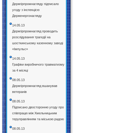
Держгірпромнагляду підписало
угоду з інспекцією
Держенергонагляду
14.05.13
Держгірпромнагляд проводить
розслідування трагедії на
шосткинському казенному заводі
«Імпульс»
14.05.13
Графіки виробничого травматизму
за 4 місяці
08.05.13
Держгірпромнагляд вшанував
ветеранів
08.05.13
Підписано двосторонню угоду про
співпрацю між Хмельницьким
теруправлінням та міською радою
08.05.13