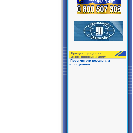
Кращий працівник
Держгірпрoмнагляду
Переглянути результати
голосування.