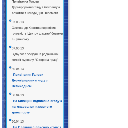
Привітання Голови
Держгірпромнагляду Олександра
Хохотви з нагоди Дня Перемоги
07.05.13
Олександр Хохотва перевірив
готовність Центру шахтної безпеки
в Луганську
07.05.13
Відбулося засідання редакційної
колегії журналу “Охорона праці”
30.04.13
Привітання Голови
Держгірпромнагляду з
Великоднем
30.04.13
На Київщині підписано Угоду з
наглядовцями наземного
транспорту
30.04.13
На Одещині підписано угоду з