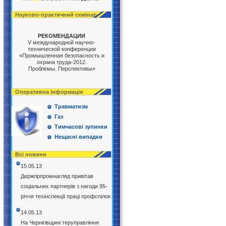
Науково-практичний семінар
РЕКОМЕНДАЦИИ
V международной научно-
технической конференции
«Промышленная безопасность и
охрана труда-2012.
Проблемы. Перспективы»
Оперативна інформація
Травматизм
Газ
Тимчасові зупинки
Нещасні випадки
Всі новини
15.05.13
Держгірпромнагляд привітав
соціальних партнерів з нагоди 95-
річчя техінспекції праці профспілок
14.05.13
На Чернігівщині теруправління