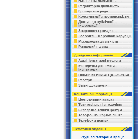
Наглядова діяльність
Регуляторна діяльність
Громадська рада
Консультації з громадськістю
Доступ до публічної
інформації
Звернення громадян
Запобігання проявам корупції
Міжнародна діяльність
Ринковий нагляд
Довідкова інформація
Адміністративні послуги
Методична допомога
інспектору
Покажчик НПАОП (01.04.2013)
Реєстри
Звітні документи
Контактна інформація
Центральний апарат
Територіальні управління
Експертно-технічі центри
Телефонна "гаряча лінія"
Телефони довіри
Тематичні видання
Журнал "Охорона праці"