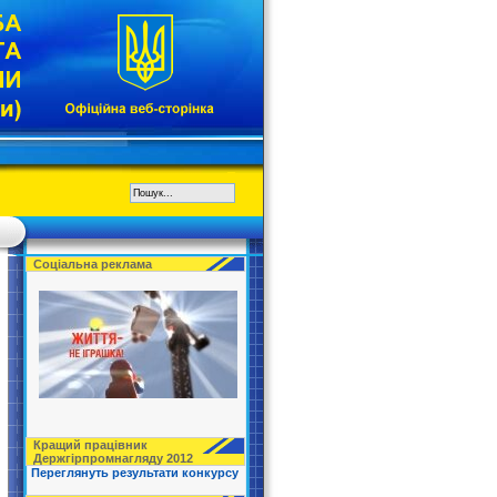
Соціальна реклама
Кращий працівник
Держгірпромнагляду 2012
Переглянуть результати конкурсу