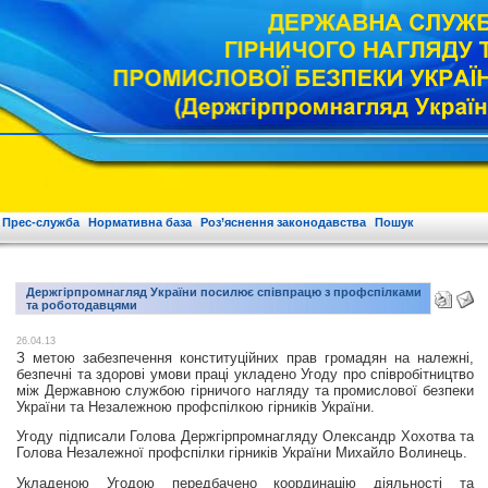
Прес-служба
Нормативна база
Роз’яснення законодавства
Пошук
Держгірпромнагляд України посилює співпрацю з профспілками
та роботодавцями
26.04.13
З метою забезпечення конституційних прав громадян на належні,
безпечні та здорові умови праці укладено Угоду про співробітництво
між Державною службою гірничого нагляду та промислової безпеки
України та Незалежною профспілкою гірників України.
Угоду підписали Голова Держгірпромнагляду Олександр Хохотва та
Голова Незалежної профспілки гірників України Михайло Волинець.
Укладеною Угодою передбачено координацію діяльності та