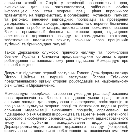
сприяння кожній із Сторін у реалізації повноважень і прав,
визначених для них законодавством, здійснення обміну
інформацією про стан охорони праці, рівня виробничого
травматизму на підприємствах, в організаціях і установах, галузях
та регіонах, внесення відповідних пропозицій та проведення
узгоджених спільних заходів, спрямованих на створення безпечних
умов праці на робочих місцях, вдосконалення нормативно-правової
бази з промислової безпеки та охорони праці, підвищення
ефективності державного нагляду та громадського контролю,
забезпечення належного захисту законних прав працівників
вугільної та гірничорудної галузей.
Також Державною службою гірничого нагляду та промислової
безпеки України і Спільним представницьким органом сторони
роботодавців на національному рівні підписано Меморандум про
співробітництво.
Документ підписали перший заступник Голови Держгірпромнагляду
Віктор Шайтан та перший заступник Голови Спільного
представницького органу сторони роботодавців на національному
рівні Олексій Мірошниченко.
Меморандум передбачає: створення умов для реалізації законних
прав працівників на безпечні та здорові умови праці; вжиття
спільних заходів для формування в середовищі роботодавців та
працівників культури охорони праці та безпечного ведення робіт;
сприяння модернізації виробничих процесів, спрямованої на
підвищення рівня безпеки виробництва та забезпечення безпечного і
здорового виробничого середовища; зменшення адміністративного
тиску на суб’єктів господарювання щодо здійснення
Держгірпромнаглядом заходів державного нагляду (контролю);
формування в середовищі роботодавців та працівників культури