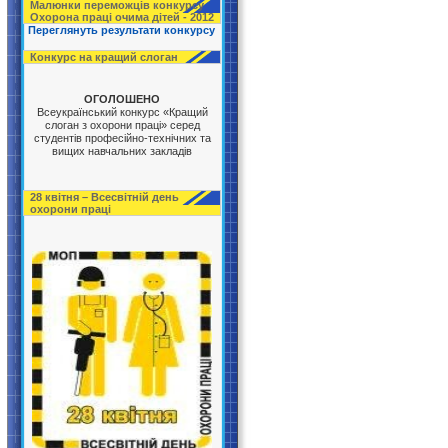
Малюнки переможців конкурсу
Охорона праці очима дітей - 2012
Переглянуть результати конкурсу
Конкурс на кращий слоган
ОГОЛОШЕНО
Всеукраїнський конкурс «Кращий
слоган з охорони праці» серед
студентів професійно-технічних та
вищих навчальних закладів
28 квітня – Всесвітній день
охорони праці