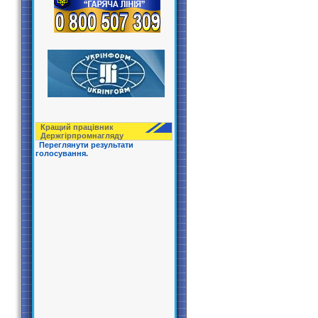
Кращий працівник
Держгірпрoмнагляду
Переглянути результати
голосування.