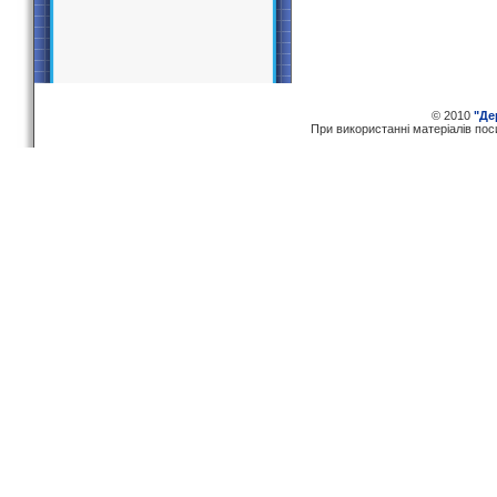
© 2010
"Де
При використаннi матерiалiв по