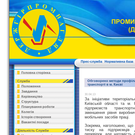
Прес-служба
Нормативна база
Головна сторінка
Обговорено методи профіла
Служба
транспорті в м. Києві
Положення
Завдання
30.04.13
Керівництво
За ініціативи територіал
Структура
Київській області та м.
Планування роботи
підприємств транспортн
Колегія
зменшення рівня виробни
мобільних засобів праці.
Історія створення
Вакантні посади
Зокрема, наголошено, що
тиску на підприємців Д
Діяльність Служби
перевірок, але натомість 