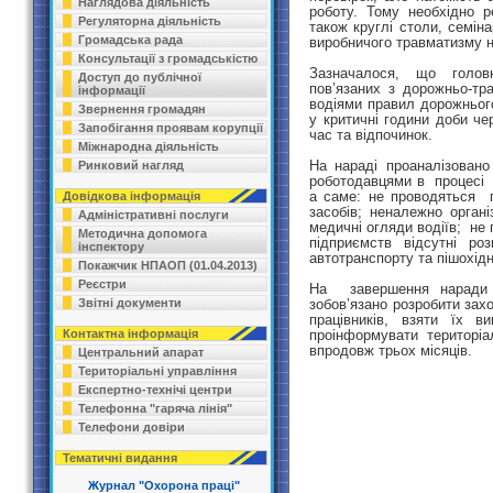
Наглядова діяльність
роботу. Тому необхідно 
Регуляторна діяльність
також круглі столи, семі
Громадська рада
виробничого травматизму н
Консультації з громадськістю
Зазначалося, що голов
Доступ до публічної
пов’язаних з дорожньо-тр
інформації
водіями правил дорожньог
Звернення громадян
у критичні години доби 
Запобігання проявам корупції
час та відпочинок.
Міжнародна діяльність
На нараді проаналізован
Ринковий нагляд
роботодавцями в процесі 
а саме: не проводяться п
Довідкова інформація
засобів; неналежно органі
Адміністративні послуги
медичні огляди водіїв; не
Методична допомога
підприємств відсутні роз
інспектору
автотранспорту та пішохід
Покажчик НПАОП (01.04.2013)
Реєстри
На завершення наради к
зобов’язано розробити зах
Звітні документи
працівників, взяти їх 
проінформувати територі
Контактна інформація
впродовж трьох місяців.
Центральний апарат
Територіальні управління
Експертно-технічі центри
Телефонна "гаряча лінія"
Телефони довіри
Тематичні видання
Журнал "Охорона праці"