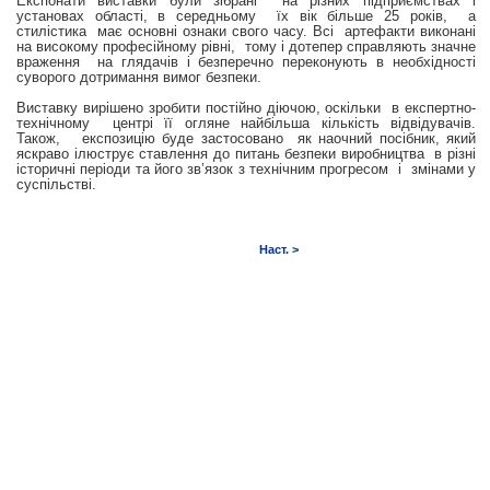
Експонати виставки були зібрані на різних підприємствах і
установах області, в середньому їх вік більше 25 років, а
стилістика має основні ознаки свого часу. Всі артефакти виконані
на високому професійному рівні, тому і дотепер справляють значне
враження на глядачів і безперечно переконують в необхідності
суворого дотримання вимог безпеки.
Виставку вирішено зробити постійно діючою, оскільки в експертно-
технічному центрі
її огляне найбільша кількість відвідувачів.
Також, експозицію буде застосовано як наочний посібник, який
яскраво ілюструє ставлення до питань безпеки виробництва в різні
історичні періоди та його зв’язок з технічним прогресом і змінами у
суспільстві.
Наст. >