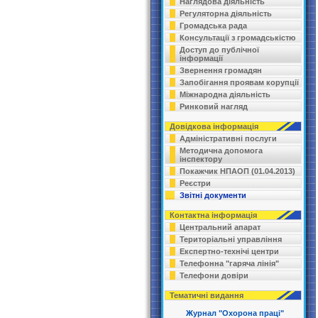
Наглядова діяльність
Регуляторна діяльність
Громадська рада
Консультації з громадськістю
Доступ до публічної
інформації
Звернення громадян
Запобігання проявам корупції
Міжнародна діяльність
Ринковий нагляд
Довідкова інформація
Адміністративні послуги
Методична допомога
інспектору
Покажчик НПАОП (01.04.2013)
Реєстри
Звітні документи
Контактна інформація
Центральний апарат
Територіальні управління
Експертно-технічі центри
Телефонна "гаряча лінія"
Телефони довіри
Тематичні видання
Журнал "Охорона праці"