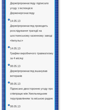
Держгірпромнагляду підписало
угоду з інспекцією
Держенергонагляду
14.05.13
Держгірпромнагляд проводить
розслідування трагедії на
шосткинському казенному заводі
«Імпульс»
14.05.13
Графіки виробничого травматизму
за 4 місяці
08.05.13
Держгірпромнагляд вшанував
ветеранів
08.05.13
Підписано двосторонню угоду про
співпрацю між Хмельницьким
теруправлінням та міською радою
08.05.13