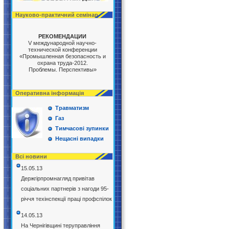
Науково-практичний семінар
РЕКОМЕНДАЦИИ
V международной научно-
технической конференции
«Промышленная безопасность и
охрана труда-2012.
Проблемы. Перспективы»
Оперативна інформація
Травматизм
Газ
Тимчасові зупинки
Нещасні випадки
Всі новини
15.05.13
Держгірпромнагляд привітав
соціальних партнерів з нагоди 95-
річчя техінспекції праці профспілок
14.05.13
На Чернігівщині теруправління