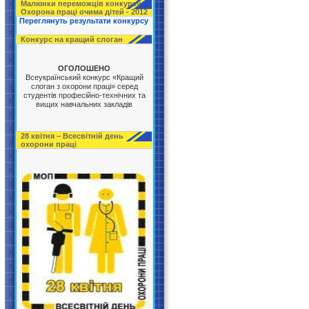
Малюнки переможців конкурсу
Охорона праці очима дітей - 2012
Переглянуть результати конкурсу
Конкурс на кращий слоган
ОГОЛОШЕНО
Всеукраїнський конкурс «Кращий
слоган з охорони праці» серед
студентів професійно-технічних та
вищих навчальних закладів
28 квітня – Всесвітній день
охорони праці