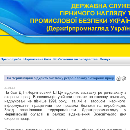
Прес-служба
Нормативна база
Роз’яснення законодавства
Пошук
На Чернігівщині відкрито виставку ретро-плакату з охорони праці
30.04.13
На базі ДП «Чернігівський ЕТЦ» відкрито виставку ретро-плакату з
охорони праці. В експозицію увійшли плакати на вказану тематику,
надруковані не пізніше 1991 року, та які є засобом наочного
інформування працівників про правила безпеки на виробництві.
Захід організовано теруправлінням Держгірпромнагляду у
Чернігівській області в рамках відзначення Всесвітнього дня
охорони праці.