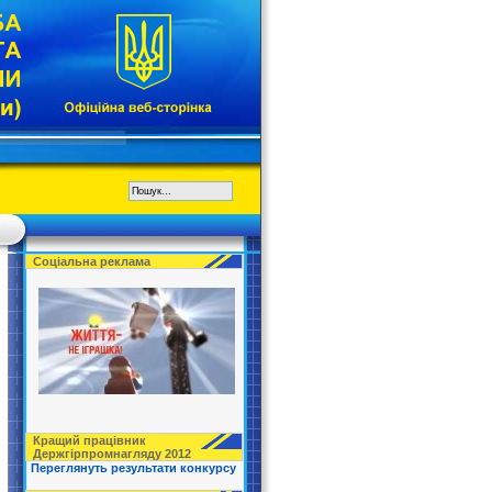
Соціальна реклама
Кращий працівник
Держгірпромнагляду 2012
Переглянуть результати конкурсу