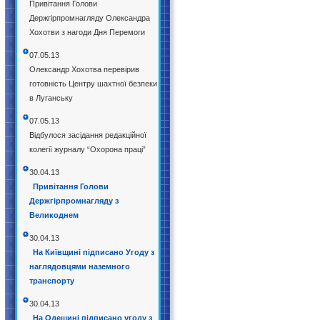
Привітання Голови
Держгірпромнагляду Олександра
Хохотви з нагоди Дня Перемоги
07.05.13
Олександр Хохотва перевірив
готовність Центру шахтної безпеки
в Луганську
07.05.13
Відбулося засідання редакційної
колегії журналу “Охорона праці”
30.04.13
Привітання Голови
Держгірпромнагляду з
Великоднем
30.04.13
На Київщині підписано Угоду з
наглядовцями наземного
транспорту
30.04.13
На Одещині підписано угоду з