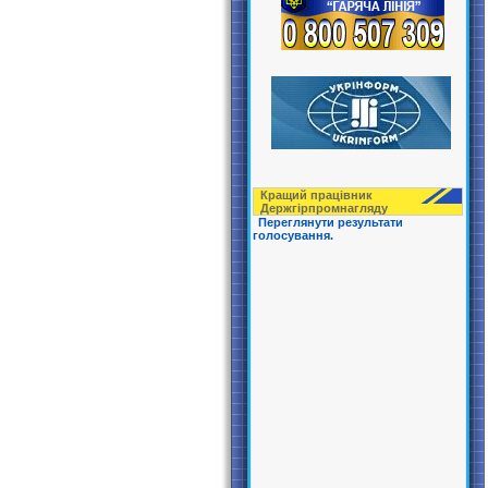
Кращий працівник
Держгірпрoмнагляду
Переглянути результати
голосування.