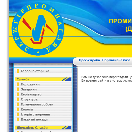
Прес-служба
Нормативна база
Головна сторінка
Вам не дозволено переглядати це
Служба
Ви повинні зайти в систему як ко
Положення
Завдання
Керівництво
Структура
Планування роботи
Колегія
Історія створення
Вакантні посади
Діяльність Служби