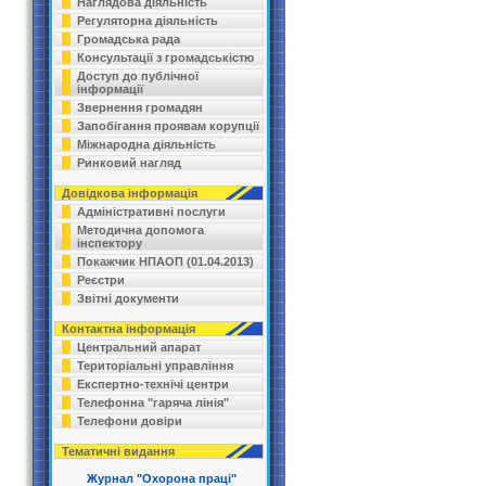
Наглядова діяльність
Регуляторна діяльність
Громадська рада
Консультації з громадськістю
Доступ до публічної
інформації
Звернення громадян
Запобігання проявам корупції
Міжнародна діяльність
Ринковий нагляд
Довідкова інформація
Адміністративні послуги
Методична допомога
інспектору
Покажчик НПАОП (01.04.2013)
Реєстри
Звітні документи
Контактна інформація
Центральний апарат
Територіальні управління
Експертно-технічі центри
Телефонна "гаряча лінія"
Телефони довіри
Тематичні видання
Журнал "Охорона праці"