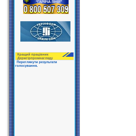
Кращий працівник
Держгірпрoмнагляду
Переглянути результати
голосування.