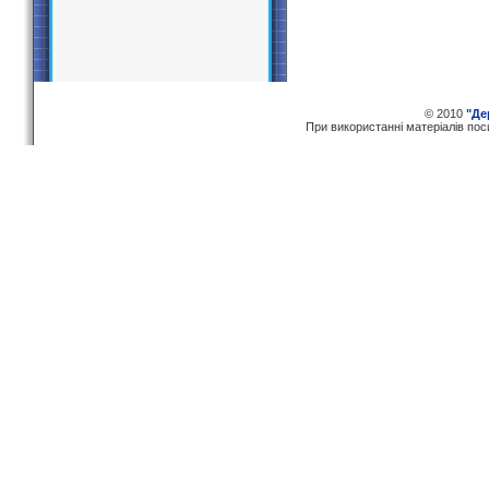
© 2010
"Де
При використаннi матерiалiв по