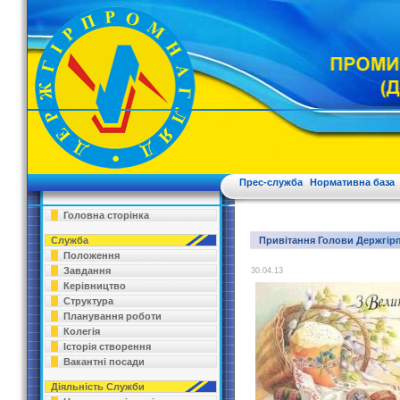
Прес-служба
Нормативна база
Головна сторінка
Служба
Привітання Голови Держгір
Положення
Завдання
30.04.13
Керівництво
Структура
Планування роботи
Колегія
Історія створення
Вакантні посади
Діяльність Служби