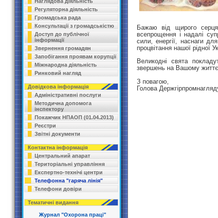
Наглядова діяльність
Регуляторна діяльність
Громадська рада
Консультації з громадськістю
Б
ажаю від щирого серця
всепрощення і надалі су
Доступ до публічної
інформації
сили, енергії, наснаги дл
процвітання нашої рідної Ук
Звернення громадян
Запобігання проявам корупції
Великодні свята покладу
Міжнародна діяльність
звершень на Вашому житт
Ринковий нагляд
З повагою,
Довідкова інформація
Голова Держгірпромна
Адміністративні послуги
Методична допомога
інспектору
Покажчик НПАОП (01.04.2013)
Реєстри
Звітні документи
Контактна інформація
Центральний апарат
Територіальні управління
Експертно-технічі центри
Телефонна "гаряча лінія"
Телефони довіри
Тематичні видання
Журнал "Охорона праці"