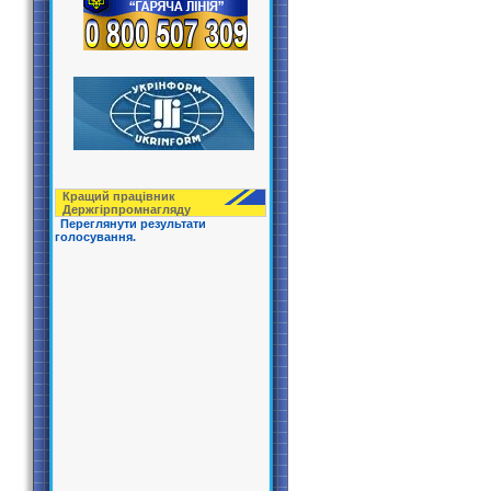
Кращий працівник
Держгірпрoмнагляду
Переглянути результати
голосування.