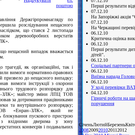
07.12.10
Перші результати від
07.12.10
На Запоріжжі акція “
авління Держгірпромнагляду по
07.12.10
авершила розслідування нещасного
На Черкащині переві
наслідком, що стався 2 листопада
06.12.10
ком деревообробних верстатів
Критична оцінка вико
ЗЛК».
06.12.10
Перші результати дит
, що нещасний випадок вважається
дітей".
м.
06.12.10
Соціальні партнери 
трагедії, як організаційні, так і
06.12.10
ушили вимоги нормативно-правових
Виїзна нарада Голов
 й призвело до нещасного випадку:
06.12.10
онав вимоги інструкції з охорони
У ході перевірки В
шнього трудового розпорядку для
04.12.10
н–ЗЛК»; майстер зміни ЛПЦ ТОВ
Гірничі роботи на ш
ював за дотримання працівниками
порушення
пеки та внутрішнього розпорядку;
ТОВ «Енран–ЗЛК», який не
ь блокування пускового пристрою
я з вхідними дверима у зону
СіченьЛютийБерезеньКві
ерстатних конвеєрів і подавальних
2008
2009
2010
20112012