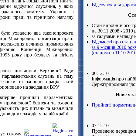
еті з питань соціальної політики та
Відеоурок для доросл
раїни відбулися слухання, у яких
ержавного комітету України з
Ста
орони праці та гірничого нагляду
Стан виробничого тр
на 30.11.2008 - 2010 
я було ухвалено два законопроекти
за галузями нагляду н
ії Міжнародної організації праці
Відомості про стан 
передження великих промислових
за 9 місяців 2010 рок
ікацію Конвенції Міжнародної
(станом на 11.10.201
1995 року про безпеку та гігієну
проект постанови Верховної Ради
06.12.10
ї парламентських слухань на тему
Iнформацiя про найбі
безпеки та охорони праці», який
Держгірпромнаглядо
ропоновано на засідання ВРУ.
Нове у з
вперше пройшли парламентські
у промислової безпеки та охороні
Прийняті нормативно-
туальність цих питань та визначили
дповідних заходів у нашій країні.
07.12.10
Проведено перевірки 
хустському