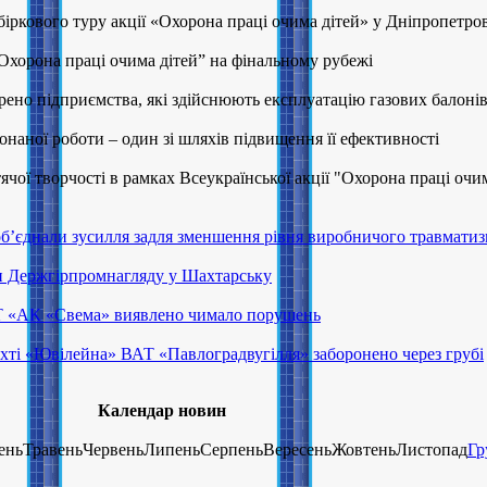
біркового туру акції «Охорона праці очима дітей» у Дніпропетро
Охорона праці очима дітей” на фінальному рубежі
рено підприємства, які здійснюють експлуатацію газових балоні
наної роботи – один зі шляхів підвищення її ефективності
ячої творчості в рамках Всеукраїнської акції "Охорона праці очи
об’єднали зусилля задля зменшення рівня виробничого травмати
и Держгірпромнагляду у Шахтарську
АТ «АК «Свема» виявлено чимало порушень
ахті «Ювілейна» ВАТ «Павлоградвугілля» заборонено через грубі
Календар новин
теньТравеньЧервеньЛипеньСерпеньВересеньЖовтеньЛистопад
Гр