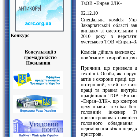
ТзОВ «Енран-ЗЛК»
02.12.10
Спеціальна комісія Упр
Закарпатській області з
випадку зі смертельним 
Конкурс
2010 року з верстатни
хустського ТОВ «Енран–
Консультації з
Комісія дійшла висновку
громадськістю
пов’язаним з виробництво
Посилання
Причини, що призвели до 
технічні. Особи, які пор
актів з охорони праці, що
потерпілий, який не вик
праці та правил внутрі
працівників ТОВ «Енра
«Енран–ЗЛК», що контрол
цеху правил техніки без
головний інженер 
проконтролював наявніст
головного обладнанн
переміщення візків передв
пристроїв.