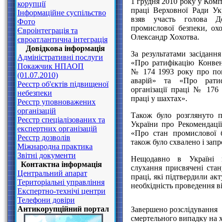
1 грудня 2010 року у Коміт
корупції
праці Верховної Ради Ук
Інформаційне суспільство
взяв участь голова Д
Фото
промислової безпеки, ох
Євроінтеграція та
Олександр Хохотва.
євроатлантична інтеграція
Довідкова інформація
За результатами засіданн
Адміністративні послуги
«Про ратифікацію Конвенц
Покажчик НПАОП
№ 174 1993 року про по
(01.07.2010)
аварій» та «Про ратиф
Реєстр об'єктів підвищеної
організації праці № 176 
небезпеки
праці у шахтах».
Реєстр уповноважених
організацій
Також було розглянуто 
Реєстр спеціалізованих та
України про Рекомендаці
експертних організацій
«Про стан промислової 
Реєстр дозволів
також було схвалено і зап
Міжнародна практика
Звітні документи
Нещодавно в Україні 
Контактна інформація
слухання присвячені стан
Центральний апарат
праці, які підтвердили ак
Територіальні управління
необхідність проведення ві
Експертно-технічі центри
Телефони довіри
Антикорупційний портал
Завершено розслідування
смертельного випадку на 