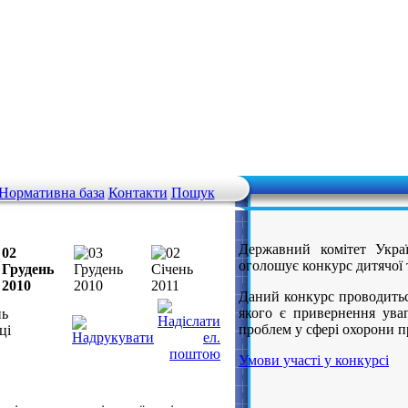
Нормативна база
Контакти
Пошук
Державний комітет Украї
02
оголошує конкурс дитячої 
Грудень
2010
Даний конкурс проводитьс
якого є привернення уваг
нь
проблем у сфері охорони п
ці
Умови участі у конкурсі