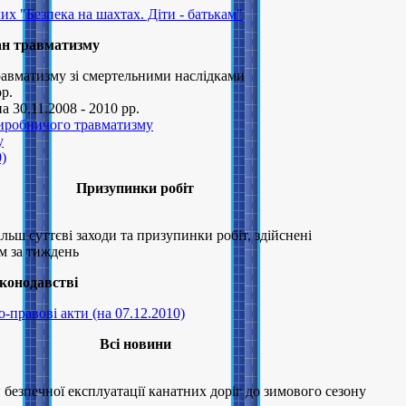
их "Безпека на шахтах. Діти - батькам"
н травматизму
авматизму зі смертельними наслідками
рр.
а 30.11.2008 - 2010 рр.
виробничого травматизму
у
0)
Призупинки робiт
льш суттєві заходи та призупинки робіт, здійснені
м за тиждень
аконодавстві
правові акти (на 07.12.2010)
Всі новини
безпечної експлуатації канатних доріг до зимового сезону