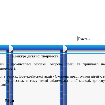
Конкурс дитячої творчості
ни з промислової безпеки, охорони праці та гірничого на
творчості.
я в рамках Всеукраїнської акції «Охорона праці очима дітей», 
и суспільства, в тому числі свідомо-активної молоді, до існ
раці.
Відео