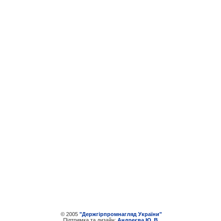
© 2005
"Держгірпромнагляд України"
Пiдтримка та дизайн:
Андреєва Ю. В.