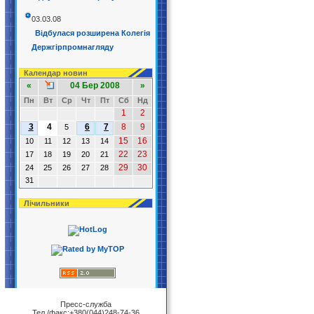
03.03.08
Відбулася розширена Колегія
Держгірпромнагляду
Календар новин
«
04 Бер 2008
»
Пн
Вт
Ср
Чт
Пт
Сб
Нд
1
2
3
4
6
7
8
9
5
15
16
10
11
12
13
14
22
23
17
18
19
20
21
29
30
24
25
26
27
28
31
Лічильники
Пресс-служба
Тел./факс:+380(044)248-74-36