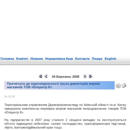
Головна
Комітет
Новини
Нормативна база
Контакти
Пошук
English
04 Березень 2008
Притягнуто до відповідальності трьох директорів мережі
магазинів ТОВ «Епіцентр К»
04.03.08
Територіальним управлінням Держгірпромнагляду по Київській області та м. Києву
завершена комплексна перевірка мережі магазинів непродовольчих товарів ТОВ
«Епіцентр К».
На підприємстві в 2007 році сталося 2 нещасні випадки та експлуатуються
об’єкти підвищеної небезпеки: газове господарство, трансформаторні підстанції,
ліфти, вантажопідіймальний кран тощо.