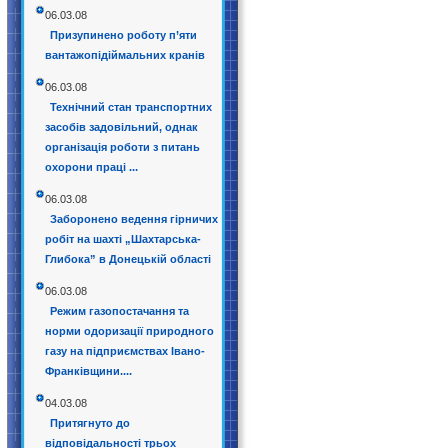
06.03.08
Призупинено роботу п’яти
вантажопідіймальних кранів
06.03.08
Технічний стан транспортних
засобів задовільний, однак
організація роботи з питань
охорони праці ...
06.03.08
Заборонено ведення гірничих
робіт на шахті „Шахтарська-
Глибока” в Донецькій області
06.03.08
Режим газопостачання та
норми одоризації природного
газу на підприємствах Івано-
Франківщини....
04.03.08
Притягнуто до
відповідальності трьох