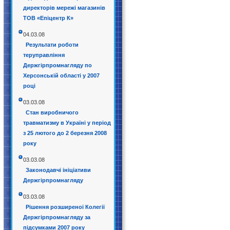
директорів мережі магазинів
ТОВ «Епіцентр К»
04.03.08
Результати роботи
теруправління
Держгірпромнагляду по
Херсонській області у 2007
році
03.03.08
Стан виробничого
травматизму в Україні у період
з 25 лютого до 2 березня 2008
року
03.03.08
Законодавчі ініціативи
Держгірпромнагляду
03.03.08
Рішення розширеної Колегії
Держгірпромнагляду за
підсумками 2007 року