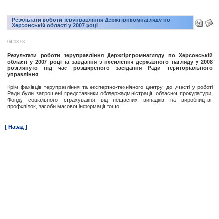
Результати роботи теруправління Держгірпромнагляду по
Херсонській області у 2007 році
04.03.08
Результати роботи теруправління Держгірпромнагляду по Херсонській
області у 2007 році та завдання з посилення державного нагляду у 2008
розглянуто під час розширеного засідання Ради територіального
управління
Крім фахівців теруправління та експертно-технічного центру, до участі у роботі
Ради були запрошені представники облдержадміністрації, обласної прокуратури,
Фонду соціального страхування від нещасних випадків на виробництві,
профспілок, засоби масової інформації тощо.
[ Назад ]