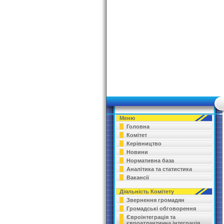
Меню
Головна
Комітет
Керівництво
Новини
Нормативна база
Аналітика та статистика
Вакансії
Діяльність Комітету
Звернення громадян
Громадські обговорення
Євроінтеграція та
євроатлантична інтеграція