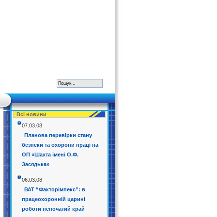
Всі новини
07.03.08
Планова перевірки стану
безпеки та охорони праці на
ОП «Шахта імені О.Ф.
Засядька»
06.03.08
ВАТ “Факторімпекс”: в
працеохоронній царині
роботи непочатий край