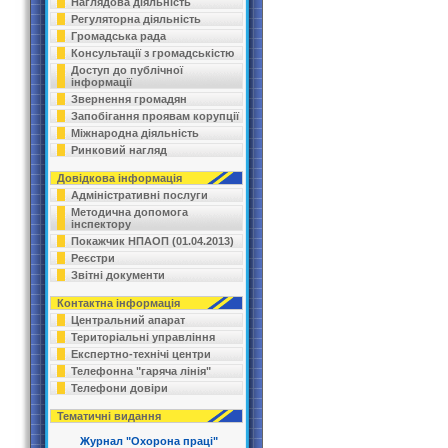
Наглядова діяльність
Регуляторна діяльність
Громадська рада
Консультації з громадськістю
Доступ до публічної
інформації
Звернення громадян
Запобігання проявам корупції
Міжнародна діяльність
Ринковий нагляд
Довідкова інформація
Адміністративні послуги
Методична допомога
інспектору
Покажчик НПАОП (01.04.2013)
Реєстри
Звітні документи
Контактна інформація
Центральний апарат
Територіальні управління
Експертно-технічі центри
Телефонна "гаряча лінія"
Телефони довіри
Тематичні видання
Журнал "Охорона праці"