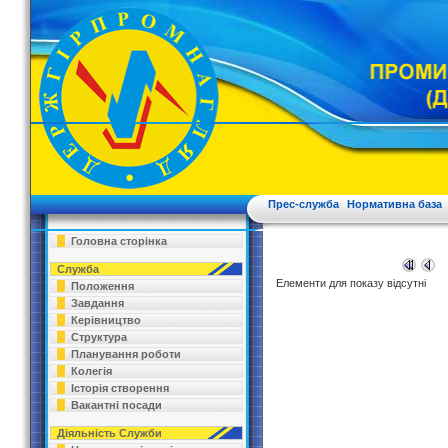
Прес-служба
Нормативна база
Головна сторінка
Служба
Елементи для показу відсутні
Положення
Завдання
Керівництво
Структура
Планування роботи
Колегія
Історія створення
Вакантні посади
Діяльність Служби