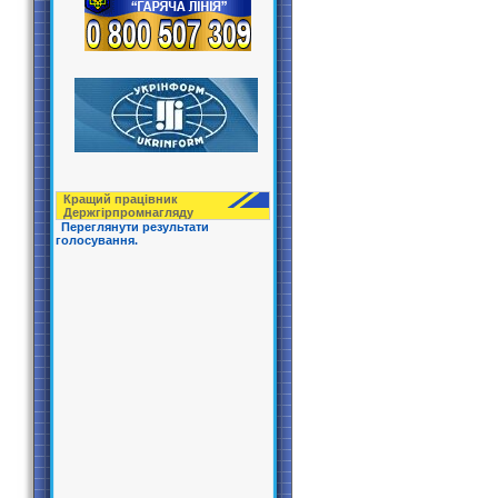
Кращий працівник
Держгірпрoмнагляду
Переглянути результати
голосування.