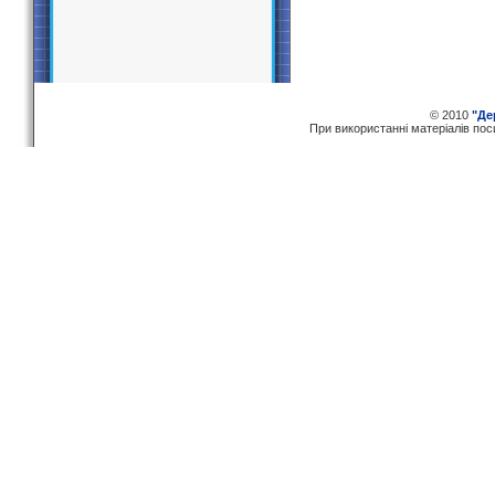
© 2010
"Де
При використаннi матерiалiв по