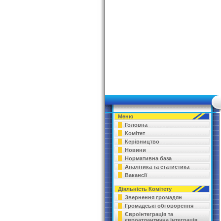
Меню
Головна
Комітет
Керівництво
Новини
Нормативна база
Аналітика та статистика
Вакансії
Діяльність Комітету
Звернення громадян
Громадські обговорення
Євроінтеграція та
євроатлантична інтеграція