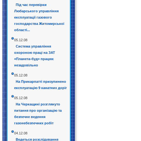
Під час перевірки
Любарського управління
експлуатації газового
господарства Житомирської
області...
05.12.08
Система управління
охороною праці на ЗАТ
«Планета-буд» працює
незадовільно
05.12.08
На Прикарпатті призупинено
експлуатацію 9 канатних доріг
05.12.08
На Черкащині розглянуто
питання про організацію та
безпечне ведення
газонебезпечних робіт
04.12.08
Ведеться розслідування