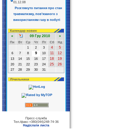
01.12.08
Розглянуто питання про стан
травматизму, пов’язаного з
використанням газу в побуті
Календар новин
«
09 Гру 2010
»
Пн
Вт
Ср
Чт
Пт
Сб
Нд
4
5
1
2
3
9
11
12
6
7
8
10
18
19
13
14
15
16
17
25
26
20
21
22
23
24
27
28
29
30
31
Лічильники
Пресс-служба
Тел./факс:+380(044)248-74-36
Надіслати листа