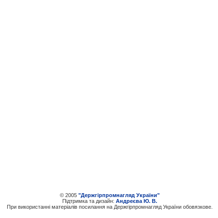
© 2005
"Держгірпромнагляд України"
Пiдтримка та дизайн:
Андреєва Ю. В.
При використаннi матерiалiв посилання на Держгірпромнагляд України обовязкове.