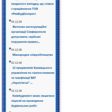
нещасного випадку, що стався
з працівником ТОВ
«РемБудЕкспрес»
04.12.08
Житлово-експлуатаційні
організації Сімферополя
допускають серйозні
порушення правил...
04.12.08
Міжнародне співробітництво
02.12.08
12 працівників Бахмацького
управління по газопостачанню
та газофікації ВАТ
„Чернігівгаз” ...
02.12.08
Київбудінвест може лишитися
ліцензії на проведення
будівельних робіт