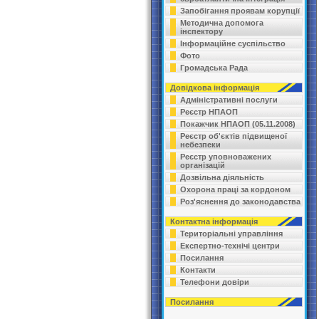
Запобігання проявам корупції
Методична допомога
інспектору
Інформаційне суспільство
Фото
Громадська Рада
Довідкова інформація
Адміністративні послуги
Реєстр НПАОП
Покажчик НПАОП (05.11.2008)
Реєстр об'єктів підвищеної
небезпеки
Реєстр уповноважених
організацій
Дозвільна діяльність
Охорона праці за кордоном
Роз'яснення до законодавства
Контактна інформація
Територіальні управління
Експертно-технічі центри
Посилання
Контакти
Телефони довіри
Посилання