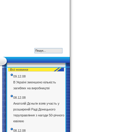
Всі новини
09.12.08
В Україні зменшено кількість
загиблих на виробництві
08.12.08
Анатолій Дєньгін взяв участь у
розширеній Раді Донецького
теруправління з нагоди 50-річного
ювілею
08.12.08