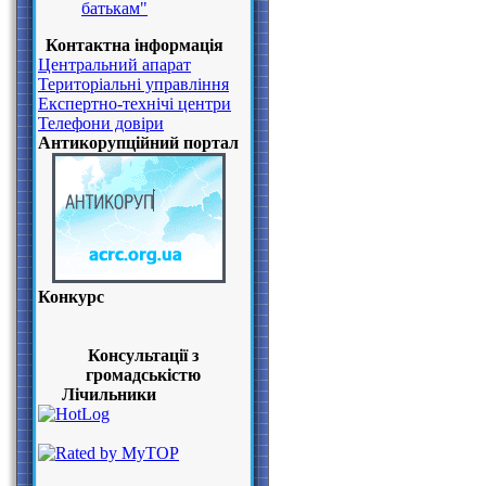
батькам"
Контактна інформація
Центральний апарат
Територіальні управління
Експертно-технічі центри
Телефони довіри
Антикорупційний портал
Конкурс
Консультації з
громадськістю
Лічильники