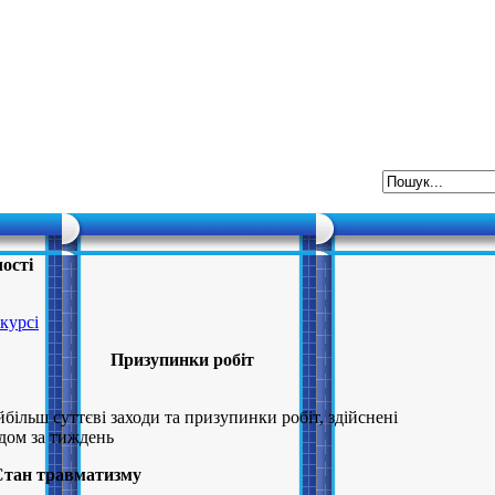
ості
курсі
Призупинки робiт
більш суттєві заходи та призупинки робіт, здійснені
дом за тиждень
Стан травматизму