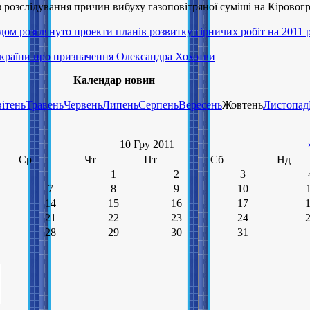
з розслідування причин вибуху газоповітряної суміші на Кіровог
ом розглянуто проекти планів розвитку гірничих робіт на 2011 р
країни про призначення Олександра Хохотви
Календар новин
ітень
Травень
Червень
Липень
Серпень
Вересень
Жовтень
Листопад
10 Гру 2011
Ср
Чт
Пт
Сб
Нд
1
2
3
7
8
9
10
14
15
16
17
21
22
23
24
28
29
30
31