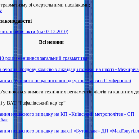
травматизму зі смертельними наслідками;
у
 законодавстві
но-правові акти (на 07.12.2010)
Всі новини
010 році зменшився загальний травматизм
 очолив Урядову комісію з ліквідації пожежі на шахті «Межиріч
вання групового нещасного випадку, що стався в Сімферополі
з’яснюються вимоги технічних регламентів ліфтів та канатних до
і у ВАТ “Рафалівський кар`єр”
вання нещасного випадку на КП «Київський метрополітен» СП
жба»
вання нещасного випадку на шахті «Бутовська» ДП «Макіїввугіл