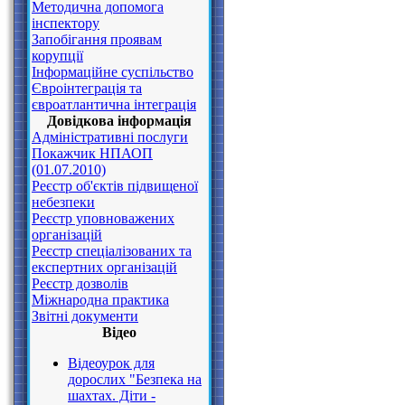
Методична допомога
інспектору
Запобігання проявам
корупції
Інформаційне суспільство
Євроінтеграція та
євроатлантична інтеграція
Довідкова інформація
Адміністративні послуги
Покажчик НПАОП
(01.07.2010)
Реєстр об'єктів підвищеної
небезпеки
Реєстр уповноважених
організацій
Реєстр спеціалізованих та
експертних організацій
Реєстр дозволів
Міжнародна практика
Звітні документи
Відео
Відеоурок для
дорослих "Безпека на
шахтах. Діти -