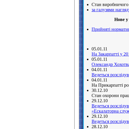
Стан виробничого 
за галузями нагляд
Нове у
Прийняті норматив
05.01.11
На Закарпатті у 2
05.01.11
Олександр Хохотва
04.01.11
Ведеться розсліду
04.01.11
На Прикарпатті ро
30.12.10
Стан охорони прац
29.12.10
Ведеться розсліду
«Ескалаторна слу
29.12.10
Ведеться розсліду
28.12.10