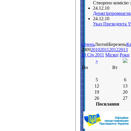
Створено комісію 
24.12.10
Держгірпромнагляд
24.12.10
Указ Президента У
Січень
ЛютийБерезень
Кв
2009
2010
2011
2012
2013
10 Січ 2011
Місяці
Роки
«
Пн
Вт
5
6
12
13
19
20
26
27
Посилання