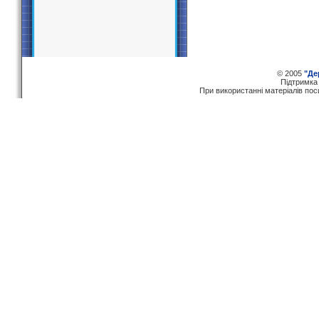
© 2005
"Де
Пiдтримка
При використаннi матерiалiв по