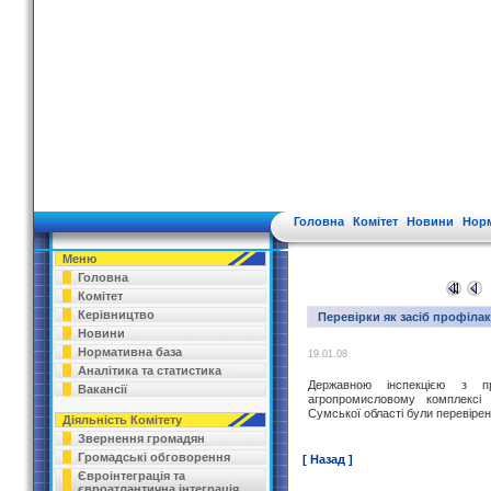
Головна
Комітет
Новини
Норм
Меню
Головна
Комітет
Керівництво
Перевірки як засіб профіла
Новини
Нормативна база
19.01.08
Аналітика та статистика
Державною інспекцією з п
Вакансії
агропромисловому комплексі 
Сумської області були перевіре
Діяльність Комітету
Звернення громадян
Громадські обговорення
[ Назад ]
Євроінтеграція та
євроатлантична інтеграція