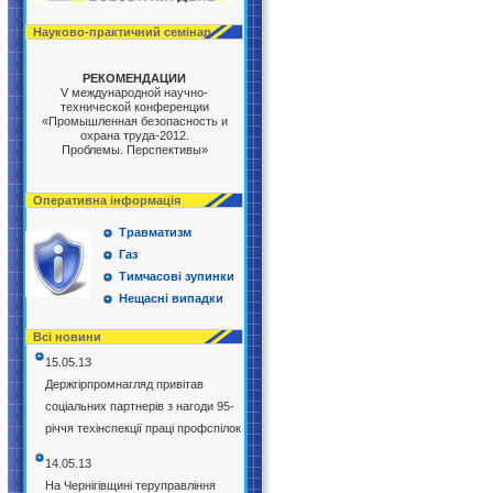
Науково-практичний семінар
РЕКОМЕНДАЦИИ
V международной научно-
технической конференции
«Промышленная безопасность и
охрана труда-2012.
Проблемы. Перспективы»
Оперативна інформація
Травматизм
Газ
Тимчасові зупинки
Нещасні випадки
Всі новини
15.05.13
Держгірпромнагляд привітав
соціальних партнерів з нагоди 95-
річчя техінспекції праці профспілок
14.05.13
На Чернігівщині теруправління