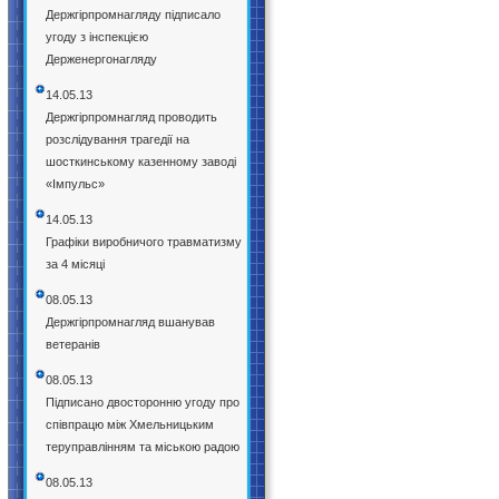
Держгірпромнагляду підписало
угоду з інспекцією
Держенергонагляду
14.05.13
Держгірпромнагляд проводить
розслідування трагедії на
шосткинському казенному заводі
«Імпульс»
14.05.13
Графіки виробничого травматизму
за 4 місяці
08.05.13
Держгірпромнагляд вшанував
ветеранів
08.05.13
Підписано двосторонню угоду про
співпрацю між Хмельницьким
теруправлінням та міською радою
08.05.13