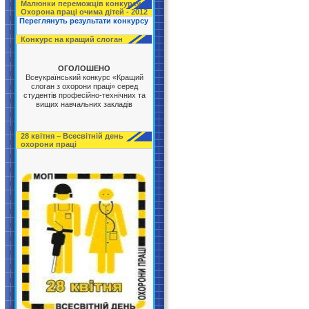
Малюнки переможців конкурсу
Охорона праці очима дітей - 2012
Переглянуть результати конкурсу
Конкурс на кращий слоган
ОГОЛОШЕНО
Всеукраїнський конкурс «Кращий
слоган з охорони праці» серед
студентів професійно-технічних та
вищих навчальних закладів
28 квітня – Всесвітній день
охорони праці