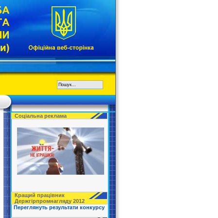
Соціальна реклама
Кращий працівник
Держгірпромнагляду 2012
Переглянуть результати конкурсу