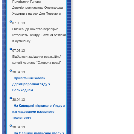
Привітання Голови
Держгірпромнагляду Олександра
Хохотви з нагоди Дня Перемоги
07.05.13
Олександр Хохотва перевірив
готовність Центру шахтної безпеки
в Луганську
07.05.13
Відбулося засідання редакційної
колегії журналу “Охорона праці”
30.04.13
Привітання Голови
Держгірпромнагляду з
Великоднем
30.04.13
На Київщині підписано Угоду з
наглядовцями наземного
транспорту
30.04.13
На Одещині підписано угоду з