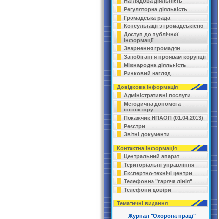
Наглядова діяльність
Регуляторна діяльність
Громадська рада
Консультації з громадськістю
Доступ до публічної
інформації
Звернення громадян
Запобігання проявам корупції
Міжнародна діяльність
Ринковий нагляд
Довідкова інформація
Адміністративні послуги
Методична допомога
інспектору
Покажчик НПАОП (01.04.2013)
Реєстри
Звітні документи
Контактна інформація
Центральний апарат
Територіальні управління
Експертно-технічі центри
Телефонна "гаряча лінія"
Телефони довіри
Тематичні видання
Журнал "Охорона праці"