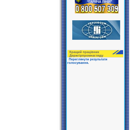
Кращий працівник
Держгірпрoмнагляду
Переглянути результати
голосування.