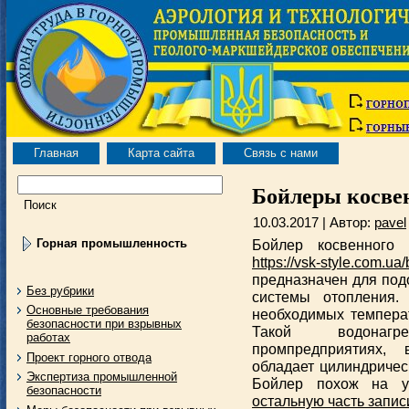
Главная
Карта сайта
Связь с нами
Бойлеры косвен
10.03.2017 | Автор:
pavel
Горная промышленность
Бойлер косвенного 
https://vsk-style.com.u
предназначен для под
Без рубрики
системы отопления. 
Основные требования
необходимых темпера
безопасности при взрывных
Такой водонагр
работах
промпредприятиях,
Проект горного отвода
обладает цилиндричес
Экспертиза промышленной
Бойлер похож на у
безопасности
остальную часть запис