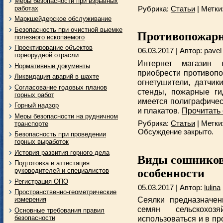
Меры безопасности при взрывных
работах
Рубрика:
Статьи
| Метки
Маркшейдерское обслуживание
Безопасность при очистной выемке
Противопожарн
полезного ископаемого
Проектирование объектов
06.03.2017 | Автор:
pavel
горнорудной отрасли
Интернет магазин
Нормативные документы
приобрести противоп
Ликвидация аварий в шахте
огнетушители, датчик
Согласование годовых планов
стенды, пожарные ги
горных работ
имеется полиграфичес
Горный надзор
и плакатов.
Прочитать 
Меры безопасности на рудничном
Рубрика:
Статьи
| Метки
транспорте
Обсуждение закрыто.
Безопасность при проведении
горных выработок
История развития горного дела
Виды сошников 
Подготовка и аттестация
особенности
руководителей и специалистов
Регистрация ОПО
05.03.2017 | Автор:
lulina
Пространственно-геометрические
Сеялки предназначен
измерения
семян сельскохоз
Основные требования правил
безопасности
использоваться и в пр