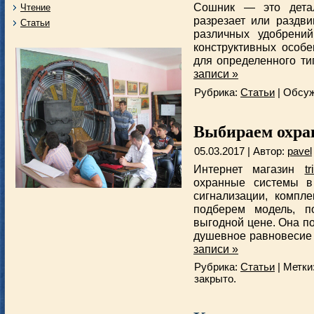
Сошник — это детал
Чтение
разрезает или раздви
Статьи
различных удобрени
конструктивных особе
для определенного ти
записи »
Рубрика:
Статьи
|
Обсуж
Выбираем охра
05.03.2017 | Автор:
pavel
Интернет магазин
tr
охранные системы в
сигнализации, компл
подберем модель, п
выгодной цене. Она п
душевное равновесие 
записи »
Рубрика:
Статьи
| Метки
закрыто.