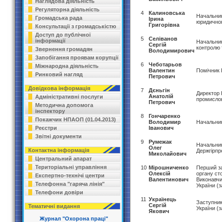
Наглядова діяльність
Регуляторна діяльність
4
Калиновська
Начальник
Громадська рада
Ірина
юридично
Григорівна
Консультації з громадськістю
Доступ до публічної
5
Селіванов
інформації
Начальник
Сергій
контролю 
Звернення громадян
Володимирович
Запобігання проявам корупції
6
Чеботарьов
Міжнародна діяльність
Валентин
Помічник 
Ринковий нагляд
Петрович
Довідкова інформація
7
Дєньгін
Директор 
Анатолій
Адміністративні послуги
промислов
Петрович
Методична допомога
інспектору
8
Гончаренко
Покажчик НПАОП (01.04.2013)
Володимир
Начальник
Реєстри
Іванович
Звітні документи
9
Румежак
Начальник
Олег
Контактна інформація
Держгірпро
Миколайович
Центральний апарат
Територіальні управління
10
Мірошниченко
Перший за
Олексій
органу ст
Експертно-технічі центри
Валентинович
Виконавчи
Телефонна "гаряча лінія"
України (з
Телефони довіри
11
Українець
Заступник
Сергій
Тематичні видання
України (з
Якович
Журнал "Охорона праці"