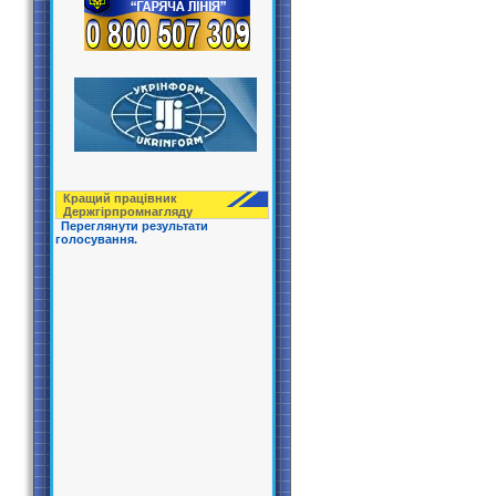
Кращий працівник
Держгірпрoмнагляду
Переглянути результати
голосування.