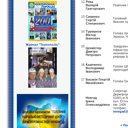
12
Рева
Валерій
Помічник 
Григорович
13
Сименко
Головний 
Сергій
Вільних п
Степанович
14
Турманов
Голова пр
Віктор
України, 
Іванович
Журнал "Технополіс"
15
Завідувач
Цехмістер
інфрастру
Дмитро
економічн
Петрович
реформ Ад
16
Казаченко
Голова ЦК
Володимир
гірничодо
Іванович
17
Басакін Георгій
Голова Гр
Михейович
Секретар 
Держгірпр
Невгад
01601 м.К
Ірина
вул. Еспл
Олександрівна
кім. 1406
тел/факс.
inevgad@
< По