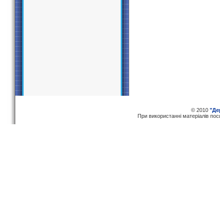
© 2010
"Де
При використаннi матерiалiв по