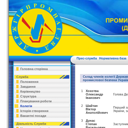
Прес-служба
Нормативна база
Головна сторінка
Склад членів колегії Держав
Служба
промислової безпеки Украї
Положення
Завдання
1
Хохотва
Керівництво
Олександр
Голова Де
Структура
Іванович
Планування роботи
2
Шайтан
Колегія
Перший за
Віктор
Історія створення
України, з
Анатолійович
Вакантні посади
3
Дунас
Діяльність Служби
Степан
Заступник
Васильович