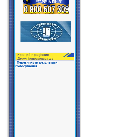
Кращий працівник
Держгірпрoмнагляду
Переглянути результати
голосування.