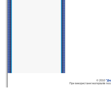
© 2010
"Де
При використаннi матерiалiв по