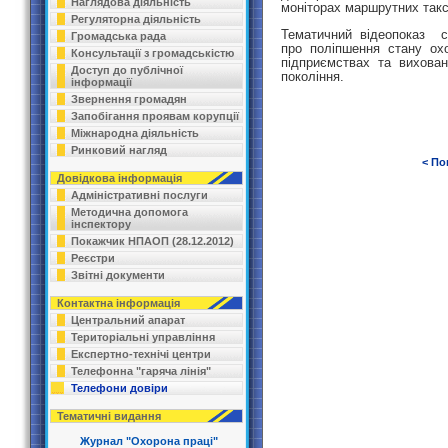
Наглядова діяльність
моніторах маршрутних таксі
Регуляторна діяльність
Тематичний відеопоказ с
Громадська рада
про поліпшення стану ох
Консультації з громадськістю
підприємствах та вихова
Доступ до публічної
покоління.
інформації
Звернення громадян
Запобігання проявам корупції
Міжнародна діяльність
Ринковий нагляд
< По
Довідкова інформація
Адміністративні послуги
Методична допомога
інспектору
Покажчик НПАОП (28.12.2012)
Реєстри
Звітні документи
Контактна інформація
Центральний апарат
Територіальні управління
Експертно-технічі центри
Телефонна "гаряча лінія"
Телефони довіри
Тематичні видання
Журнал "Охорона праці"