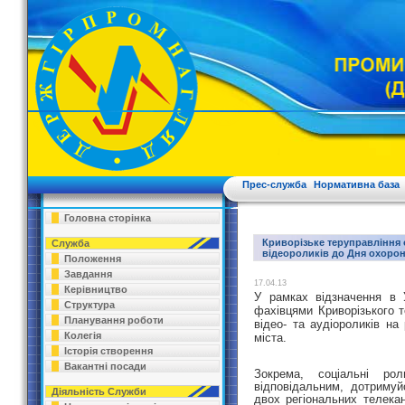
Прес-служба
Нормативна база
Головна сторінка
Криворізьке теруправління 
Служба
відеороликів до Дня охорон
Положення
Завдання
17.04.13
Керівництво
У рамках відзначення в 
Структура
фахівцями Криворізького т
Планування роботи
відео- та аудіороликів на
Колегія
міста.
Історія створення
Вакантні посади
Зокрема, соціальні 
відповідальним, дотриму
Діяльність Служби
двох регіональних телекан