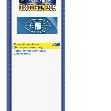
Кращий працівник
Держгірпрoмнагляду
Переглянути результати
голосування.