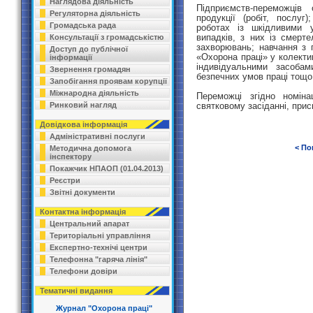
Наглядова діяльність
Підприємств-переможців
Регуляторна діяльність
продукції (робіт, послуг)
Громадська рада
роботах із шкідливими у
випадків, з них із смерте
Консультації з громадськістю
захворювань; навчання з п
Доступ до публічної
«Охорона праці» у колекти
інформації
індивідуальними засоба
Звернення громадян
безпечних умов праці тощо
Запобігання проявам корупції
Міжнародна діяльність
Переможці згідно номіна
святковому засіданні, при
Ринковий нагляд
Довідкова інформація
Адміністративні послуги
< По
Методична допомога
інспектору
Покажчик НПАОП (01.04.2013)
Реєстри
Звітні документи
Контактна інформація
Центральний апарат
Територіальні управління
Експертно-технічі центри
Телефонна "гаряча лінія"
Телефони довіри
Тематичні видання
Журнал "Охорона праці"