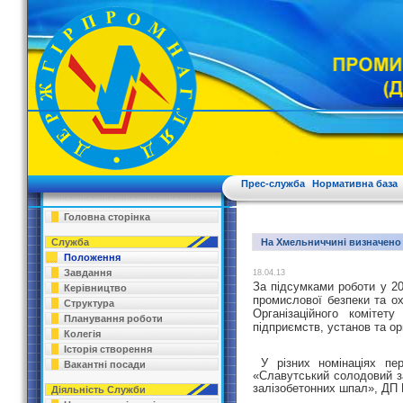
Прес-служба
Нормативна база
Головна сторінка
Служба
На Хмельниччині визначено 
Положення
Завдання
18.04.13
За підсумками роботи у 20
Керівництво
промислової безпеки та ох
Структура
Організаційного комітет
Планування роботи
підприємств, установ та орг
Колегія
Історія створення
У різних номінаціях пе
Вакантні посади
«Славутський солодовий з
залізобетонних шпал», ДП
Діяльність Служби