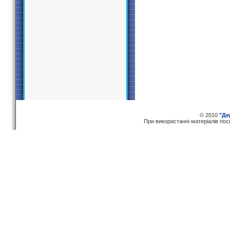
© 2010
"Де
При використаннi матерiалiв по