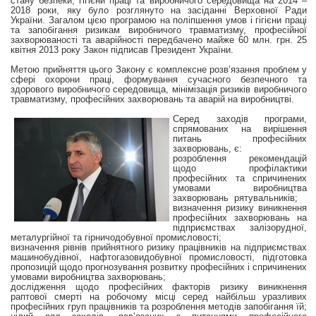
стану безпеки, гігієни праці та виробничого середовища на 2014 –
2018 роки, яку було розглянуто на засіданні Верховної Ради
України. Загалом цією програмою на поліпшення умов і гігієни праці
та запобігання ризикам виробничого травматизму, професійної
захворюваності та аварійності передбачено майже 60 млн. грн. 25
квітня 2013 року Закон підписав Президент України.
Метою прийняття цього Закону є комплексне розв’язання проблем у
сфері охорони праці, формування сучасного безпечного та
здорового виробничого середовища, мінімізація ризиків виробничого
травматизму, професійних захворювань та аварій на виробництві.
Серед заходів програми,
спрямованих на вирішення
питань професійних
захворювань, є:
розроблення рекомендацій
щодо профілактики
професійних та спричинених
умовами виробництва
захворювань рятувальників;
визначення ризику виникнення
професійних захворювань на
підприємствах залізорудної,
металургійної та гірничодобувної промисловості
;
визначення рівнів прийнятного ризику працівників на підприємствах
машинобудівної, нафтогазовидобувної промисловості, підготовка
пропозицій щодо прогнозування розвитку професійних і спричинених
умовами виробництва захворювань;
дослідження щодо професійних факторів ризику виникнення
раптової смерті на робочому місці серед найбільш уразливих
професійних груп працівників та розроблення методів запобігання їй;