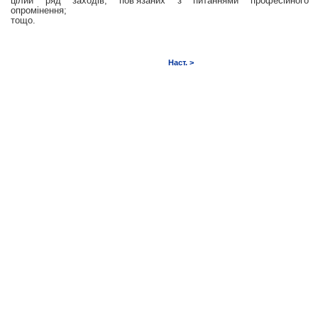
цілий ряд заходів, пов’язаних з питаннями професійного
опромінення;
тощо.
Наст. >