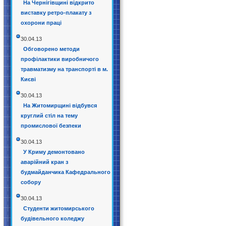
На Чернігівщині відкрито
виставку ретро-плакату з
охорони праці
30.04.13
Обговорено методи
профілактики виробничого
травматизму на транспорті в м.
Києві
30.04.13
На Житомирщині відбувся
круглий стіл на тему
промислової безпеки
30.04.13
У Криму демонтовано
аварійний кран з
будмайданчика Кафедрального
собору
30.04.13
Студенти житомирського
будівельного коледжу