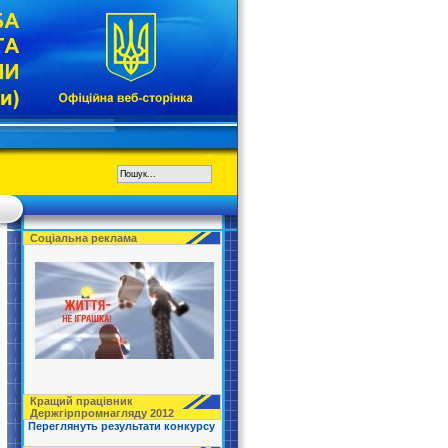
Соціальна реклама
Кращий працівник
Держгірпромнагляду 2012
Переглянуть результати конкурсу