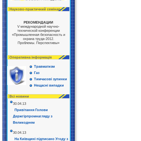
Науково-практичний семінар
РЕКОМЕНДАЦИИ
V международной научно-
технической конференции
«Промышленная безопасность и
охрана труда-2012.
Проблемы. Перспективы»
Оперативна інформація
Травматизм
Газ
Тимчасові зупинки
Нещасні випадки
Всі новини
30.04.13
Привітання Голови
Держгірпромнагляду з
Великоднем
30.04.13
На Київщині підписано Угоду з