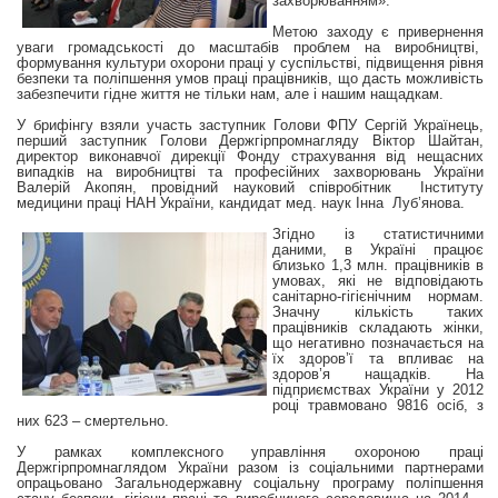
захворюванням».
Метою заходу є привернення
уваги громадськості до масштабів проблем на виробництві,
формування культури охорони праці у суспільстві, підвищення рівня
безпеки та поліпшення умов праці працівників, що дасть можливість
забезпечити гідне життя не тільки нам, але і нашим нащадкам.
У брифінгу взяли участь заступник Голови ФПУ Сергій Українець,
перший заступник Голови Держгірпромнагляду Віктор Шайтан,
директор виконавчої дирекції Фонду страхування від нещасних
випадків на виробництві та професійних захворювань України
Валерій Акопян, провідний науковий співробітник Інституту
медицини праці НАН України, кандидат мед. наук Інна Луб’янова.
Згідно із статистичними
даними, в Україні працює
близько 1,3 млн. працівників в
умовах, які не відповідають
санітарно-гігієнічним нормам.
Значну кількість таких
працівників складають жінки,
що негативно позначається на
їх здоров’ї та впливає на
здоров’я нащадків. На
підприємствах України у 2012
році травмовано 9816 осіб, з
них 623 – смертельно.
У рамках комплексного управління охороною праці
Держгірпромнаглядом України разом із соціальними партнерами
опрацьовано Загальнодержавну соціальну програму поліпшення