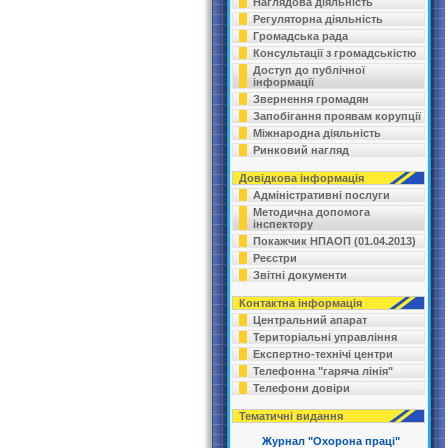
Наглядова діяльність
Регуляторна діяльність
Громадська рада
Консультації з громадськістю
Доступ до публічної
інформації
Звернення громадян
Запобігання проявам корупції
Міжнародна діяльність
Ринковий нагляд
Довідкова інформація
Адміністративні послуги
Методична допомога
інспектору
Покажчик НПАОП (01.04.2013)
Реєстри
Звітні документи
Контактна інформація
Центральний апарат
Територіальні управління
Експертно-технічі центри
Телефонна "гаряча лінія"
Телефони довіри
Тематичні видання
Журнал "Охорона праці"