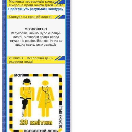
Малюнки переможців конкурсу
Охорона праці очима дітей - 2012
Переглянуть результати конкурсу
Конкурс на кращий слоган
ОГОЛОШЕНО
Всеукраїнський конкурс «Кращий
слоган з охорони праці» серед
студентів професійно-технічних та
вищих навчальних закладів
28 квітня – Всесвітній день
охорони праці