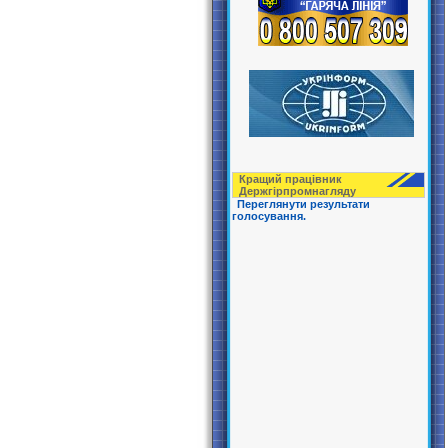
Кращий працівник
Держгірпрoмнагляду
Переглянути результати
голосування.