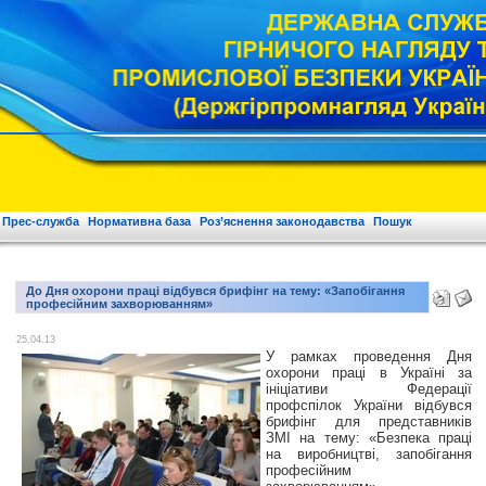
Прес-служба
Нормативна база
Роз’яснення законодавства
Пошук
До Дня охорони праці відбувся брифінг на тему: «Запобігання
професійним захворюванням»
25.04.13
У рамках проведення Дня
охорони праці в Україні за
ініціативи Федерації
профспілок України відбувся
брифінг для представників
ЗМІ на тему: «Безпека праці
на виробництві, запобігання
професійним