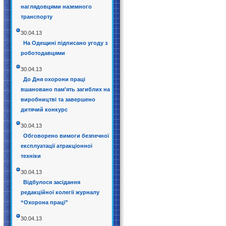
наглядовцями наземного
транспорту
30.04.13
На Одещині підписано угоду з
роботодавцями
30.04.13
До Дня охорони праці
вшановано пам'ять загиблих на
виробництві та завершено
дитячий конкурс
30.04.13
Обговорено вимоги безпечної
експлуатації атракціонної
техніки
30.04.13
Відбулося засідання
редакційної колегії журналу
“Охорона праці”
30.04.13