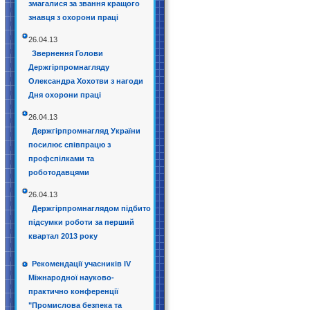
змагалися за звання кращого
знавця з охорони праці
26.04.13
Звернення Голови
Держгірпромнагляду
Олександра Хохотви з нагоди
Дня охорони праці
26.04.13
Держгірпромнагляд України
посилює співпрацю з
профспілками та
роботодавцями
26.04.13
Держгірпромнаглядом підбито
підсумки роботи за перший
квартал 2013 року
Рекомендації учасників IV
Міжнародної науково-
практично конференції
"Промислова безпека та