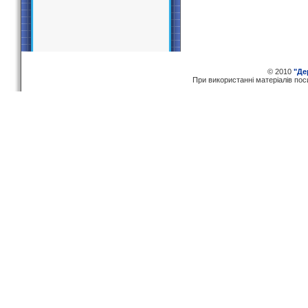
© 2010
"Де
При використаннi матерiалiв по