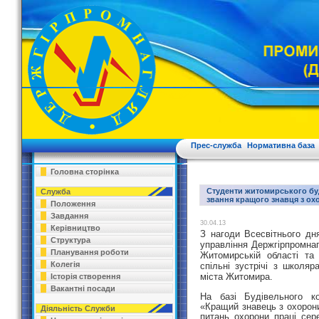
Прес-служба
Нормативна база
Головна сторінка
Студенти житомирського бу
Служба
звання кращого знавця з ох
Положення
Завдання
30.04.13
Керівництво
З нагоди Всесвітнього дня
Структура
управління Держгірпромна
Планування роботи
Житомирській області та
Колегія
спільні зустрічі з школя
міста Житомира.
Історія створення
Вакантні посади
На базі Будівельного 
«Кращий знавець з охорони
Діяльність Служби
питань охорони праці сер