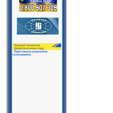
Кращий працівник
Держгірпрoмнагляду
Переглянути результати
голосування.