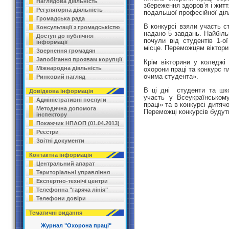
Наглядова діяльність
збереження здоров’я і життя
Регуляторна діяльність
подальшої професійної дія
Громадська рада
В конкурсі взяли участь с
Консультації з громадськістю
надано 5 завдань. Найбіль
Доступ до публічної
почули від студентів 1-
інформації
місце.
Переможцям вікторин
Звернення громадян
Запобігання проявам корупції
Крім вікторини у коледжі
Міжнародна діяльність
охорони праці та конкурс пл
очима студента».
Ринковий нагляд
В ці дні студенти та шк
Довідкова інформація
участь у Всеукраїнськом
Адміністративні послуги
праці» та в конкурсі дитяч
Методична допомога
Переможці конкурсів будуть
інспектору
Покажчик НПАОП (01.04.2013)
Реєстри
Звітні документи
Контактна інформація
Центральний апарат
Територіальні управління
Експертно-технічі центри
Телефонна "гаряча лінія"
Телефони довіри
Тематичні видання
Журнал "Охорона праці"