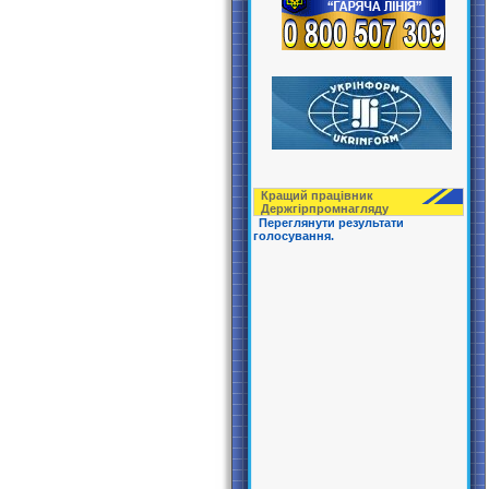
Кращий працівник
Держгірпрoмнагляду
Переглянути результати
голосування.