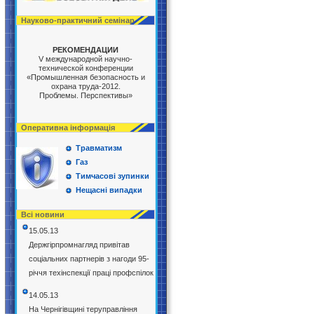
Науково-практичний семінар
РЕКОМЕНДАЦИИ
V международной научно-
технической конференции
«Промышленная безопасность и
охрана труда-2012.
Проблемы. Перспективы»
Оперативна інформація
Травматизм
Газ
Тимчасові зупинки
Нещасні випадки
Всі новини
15.05.13
Держгірпромнагляд привітав
соціальних партнерів з нагоди 95-
річчя техінспекції праці профспілок
14.05.13
На Чернігівщині теруправління