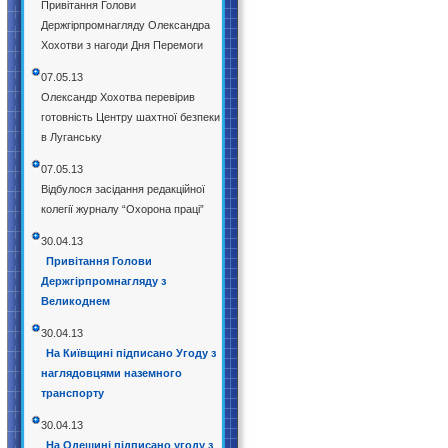
Привітання Голови
Держгірпромнагляду Олександра
Хохотви з нагоди Дня Перемоги
07.05.13
Олександр Хохотва перевірив
готовність Центру шахтної безпеки
в Луганську
07.05.13
Відбулося засідання редакційної
колегії журналу “Охорона праці”
30.04.13
Привітання Голови
Держгірпромнагляду з
Великоднем
30.04.13
На Київщині підписано Угоду з
наглядовцями наземного
транспорту
30.04.13
На Одещині підписано угоду з