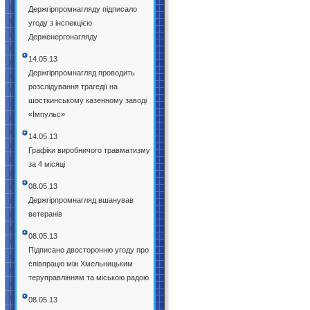
Держгірпромнагляду підписало
угоду з інспекцією
Держенергонагляду
14.05.13
Держгірпромнагляд проводить
розслідування трагедії на
шосткинському казенному заводі
«Імпульс»
14.05.13
Графіки виробничого травматизму
за 4 місяці
08.05.13
Держгірпромнагляд вшанував
ветеранів
08.05.13
Підписано двосторонню угоду про
співпрацю між Хмельницьким
теруправлінням та міською радою
08.05.13