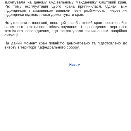
змонтувала на даному будівельному майданчику баштовий кран.
Рік тому експлуатація цього крана припинилася. Однак, між
підрядником і замовником виникли певні розбіжності, через які
підрядники відмовлялися демонтувати кран.
Як уточнили в інспекції, весь цей час баштовий кран простояв без
належного технічного обслуговування і проведення чергового
технічного опосвідчення, що загрожувало виникненням аварійної
ситуації.
На даний момент кран повністю демонтовано та підготовлено до
вивозу з території Кафедрального собору.
Наст. >