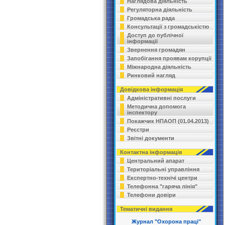
Наглядова діяльність
Регуляторна діяльність
Громадська рада
Консультації з громадськістю
Доступ до публічної
інформації
Звернення громадян
Запобігання проявам корупції
Міжнародна діяльність
Ринковий нагляд
Довідкова інформація
Адміністративні послуги
Методична допомога
інспектору
Покажчик НПАОП (01.04.2013)
Реєстри
Звітні документи
Контактна інформація
Центральний апарат
Територіальні управління
Експертно-технічі центри
Телефонна "гаряча лінія"
Телефони довіри
Тематичні видання
Журнал "Охорона праці"