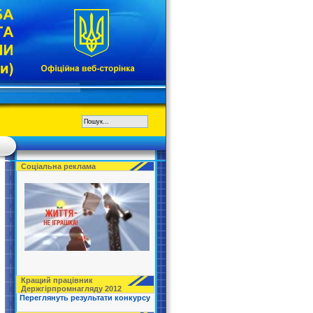
Соціальна реклама
Кращий працівник
Держгірпромнагляду 2012
Переглянуть результати конкурсу