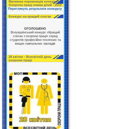
Малюнки переможців конкурсу
Охорона праці очима дітей - 2012
Переглянуть результати конкурсу
Конкурс на кращий слоган
ОГОЛОШЕНО
Всеукраїнський конкурс «Кращий
слоган з охорони праці» серед
студентів професійно-технічних та
вищих навчальних закладів
28 квітня – Всесвітній день
охорони праці