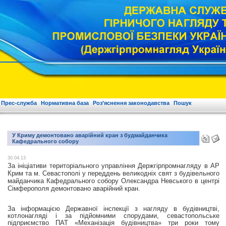
Прес-служба
Нормативна база
Роз’яснення законодавства
Пошук
У Криму демонтовано аварійний кран з будмайданчика
Кафедрального собору
30.04.13
За ініціативи територіального управління Держгірпромнагляду в АР
Крим та м. Севастополі у переддень великодніх свят з будівельного
майданчика Кафедрального собору Олександра Невського в центрі
Сімферополя демонтовано аварійний кран.
За інформацією Державної інспекції з нагляду в будівництві,
котлонагляді і за підйомними спорудами, севастопольське
підприємство ПАТ «Механізація будівництва» три роки тому