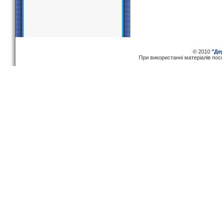
© 2010
"Де
При використаннi матерiалiв по