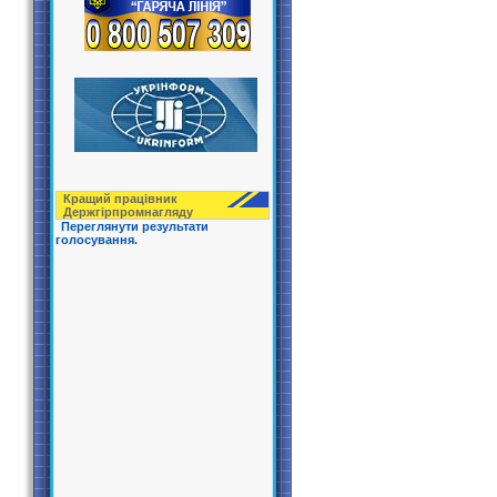
Кращий працівник
Держгірпрoмнагляду
Переглянути результати
голосування.