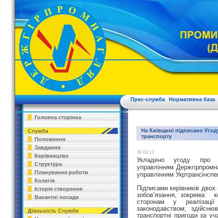
Прес-служба
Нормативна база
Головна сторінка
На Київщині підписано Угод
Служба
транспорту
Положення
Завдання
30.04.13
Керівництво
Укладено угоду про сп
Структура
управлінням Держгірпромна
Планування роботи
управлінням Укртрансінспек
Колегія
Підписами керівників двох 
Історія створення
зобов’язання, зокрема: к
Вакантні посади
сторонам у реалізаці
законодавством; здійсню
Діяльність Служби
транспортні пригоди за уч