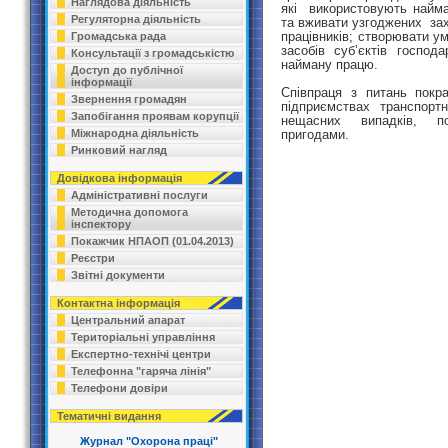
Наглядова діяльність
які використовують найман
Регуляторна діяльність
та вживати узгоджених за
працівників; створювати у
Громадська рада
засобів суб’єктів господ
Консультації з громадськістю
найману працю.
Доступ до публічної
інформації
Співпраця
з
питан
ь
покра
Звернення громадян
підприємствах транспортно
Запобігання проявам корупції
нещасних випадків, по
пригодами.
Міжнародна діяльність
Ринковий нагляд
Довідкова інформація
Адміністративні послуги
Методична допомога
інспектору
Покажчик НПАОП (01.04.2013)
Реєстри
Звітні документи
Контактна інформація
Центральний апарат
Територіальні управління
Експертно-технічі центри
Телефонна "гаряча лінія"
Телефони довіри
Тематичні видання
Журнал "Охорона праці"