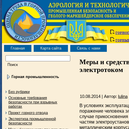
Главная
Карта сайта
Связь с нами
Меры и средст
электротоком
Горная промышленность
Без рубрики
10.08.2014 | Автор:
lulina
Основные требования
безопасности при взрывных
В условиях эксплуата
работах
поражение человека э
Проект горного отвода
случае прикосновения
Экспертиза промышленной
частям электроустано
безопасности
металлическим корпус