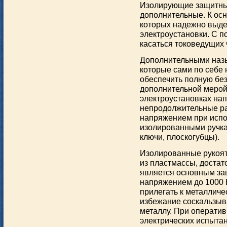
Изолирующие защитные
дополнительные. К ос
которых надежно выд
электроустановки. С 
касаться токоведущих
Дополнительными назы
которые сами по себе
обеспечить полную бе
дополнительной мерой
электроустановках на
непродолжительные ра
напряжением при испо
изолированными ручка
ключи, плоскогубцы).
Изолированные рукоят
из пластмассы, достат
является основным за
напряжением до 1000 
прилегать к металличе
избежание соскальзыва
металлу. При операти
электрических испытан