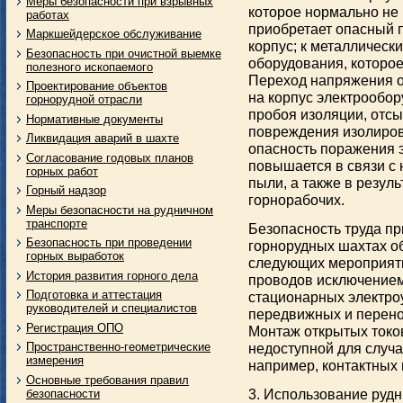
Меры безопасности при взрывных
которое нормально не
работах
приобретает опасный п
Маркшейдерское обслуживание
корпус; к металлическ
Безопасность при очистной выемке
оборудования, которое
полезного ископаемого
Переход напряжения о
Проектирование объектов
на корпус электрообор
горнорудной отрасли
пробоя изоляции, отс
Нормативные документы
повреждения изолиров
Ликвидация аварий в шахте
опасность поражения 
Согласование годовых планов
повышается в связи с
горных работ
пыли, а также в резул
Горный надзор
горнорабочих.
Меры безопасности на рудничном
транспорте
Безопасность труда пр
Безопасность при проведении
горнорудных шахтах о
горных выработок
следующих мероприяти
История развития горного дела
проводов исключением 
Подготовка и аттестация
стационарных электро
руководителей и специалистов
передвижных и перенос
Регистрация ОПО
Монтаж открытых токо
недоступной для случ
Пространственно-геометрические
измерения
например, контактных 
Основные требования правил
3. Использование руд
безопасности