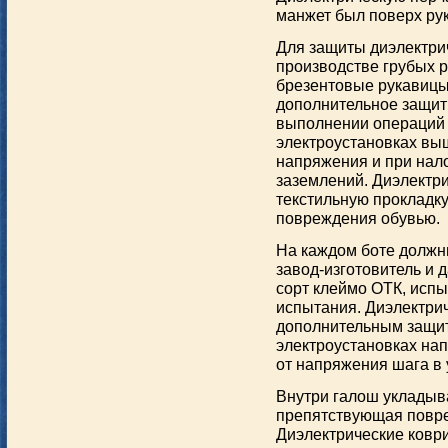
манжет был поверх ру
Для защиты диэлектри
производстве грубых 
брезентовые рукавицы
дополнительное защит
выполнении операций 
электроустановках выш
напряжения и при на
заземлений. Диэлектри
текстильную прокладк
повреждения обувью.
На каждом боте должн
завод-изготовитель и д
сорт клеймо ОТК, испы
испытания. Диэлектри
дополнительным защит
электроустановках нап
от напряжения шага в
Внутри галош укладыва
препятствующая повр
Диэлектрические коври