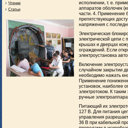
исполнении, т. е. при
Чтение
аппаратов оболочек (
Статьи
части. 4. Применение 
препятствующих досту
напряжения с последн
Электрическая блокир
электрической цепи с 
крышах и дверцах кож
ограждений. Если отк
электроустановка авто
Включение электроуст
случайном закрытии дв
необходимо нажать кно
Применение пониженн
установок, наиболее 
электротоком. К таким
ручные электроаппара
Питающий их электрот
127 В. Для питания це
управления разрешае
36 В при кабельной пр
проводами в искробез