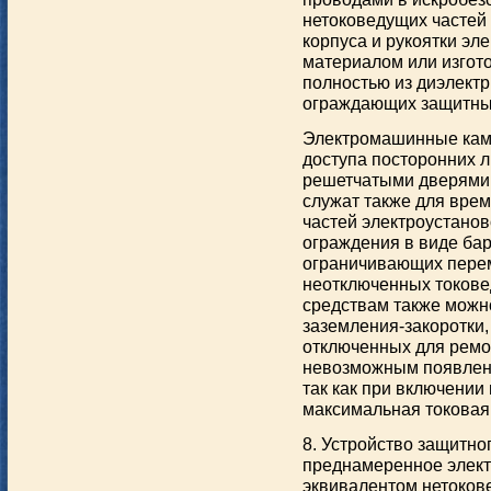
нетоковедущих частей
корпуса и рукоятки эл
материалом или изгот
полностью из диэлектр
ограждающих защитных
Электромашинные каме
доступа посторонних 
решетчатыми дверями
служат также для вре
частей электроустанов
ограждения в виде бар
ограничивающих пере
неотключенных токов
средствам также можн
заземления-закоротки,
отключенных для ремо
невозможным появлени
так как при включени
максимальная токовая
8. Устройство защитн
преднамеренное элект
эквивалентом нетоков