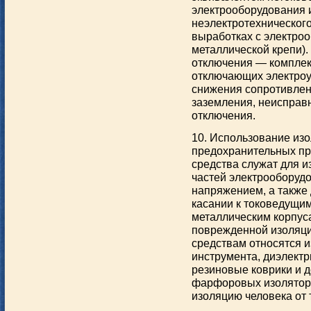
электрооборудования 
неэлектротехническог
выработках с электро
металлической крепи).
отключения — комплек
отключающих электроу
снижения сопротивлен
заземления, неисправ
отключения.
10. Использование из
предохранительных п
средства служат для и
частей электрооборуд
напряжением, а также 
касании к токоведущим
металлическим корпус
поврежденной изоляц
средствам относятся 
инструмента, диэлектр
резиновые коврики и 
фарфоровых изолятора
изоляцию человека от 