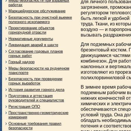
Меры безопасности при взрывных
для личного пользован
работах
загрязнения, промокан
Маркшейдерское обслуживание
регулятором тепловог
Безопасность при очистной выемке
быть легкой и удобной
полезного ископаемого
труда.
Ткани, из котор
Проектирование объектов
воздухо — и паропрон
горнорудной отрасли
вызывать раздражения
Нормативные документы
Для подземных рабочи
Ликвидация аварий в шахте
брезентовый костюм. 
Согласование годовых планов
движущимися частями
горных работ
комбинезон. Для работ
Горный надзор
наклонных и вертикал
Меры безопасности на рудничном
изготовляют из прорез
транспорте
полихлорвиниловой см
Безопасность при проведении
горных выработок
В зимнее время рабоч
История развития горного дела
подземным рабочим вы
Подготовка и аттестация
нижних конечностей о
руководителей и специалистов
химических и электрич
Регистрация ОПО
обеспечиваются спецоб
Пространственно-геометрические
условий труда. Она до
измерения
обладать необходимым
Основные требования правил
потения и соответств
безопасности