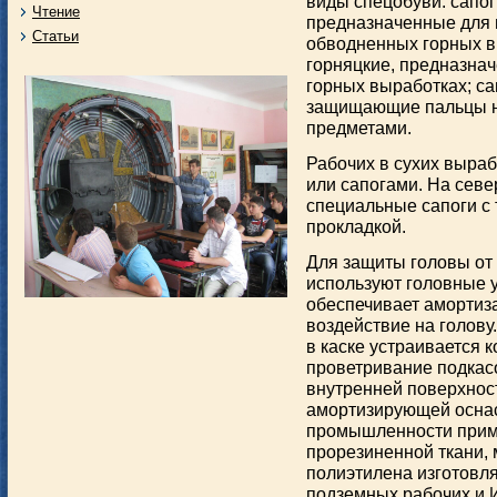
виды спецобуви: сапог
Чтение
предназначенные для 
Статьи
обводненных горных в
горняцкие, предназна
горных выработках; са
защищающие пальцы н
предметами.
Рабочих в сухих выра
или сапогами. На сев
специальные сапоги с
прокладкой.
Для защиты головы о
используют головные у
обеспечивает амортиз
воздействие на голов
в каске устраивается 
проветривание подкас
внутренней поверхнос
амортизирующей оснас
промышленности прим
прорезиненной ткани, м
полиэтилена изготовля
подземных рабочих и 