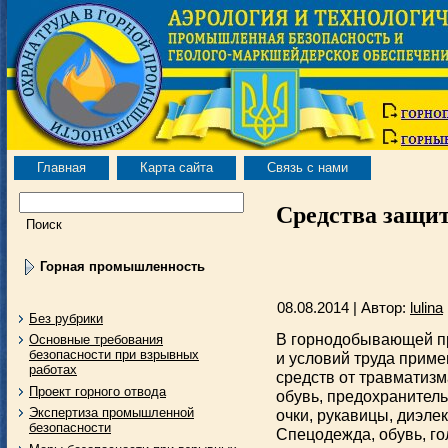
Главная
Карта сайта
Связь с нами
Средства защи
Горная промышленность
08.08.2014 | Автор:
lulina
Без рубрики
В горнодобывающей п
Основные требования
безопасности при взрывных
и условий труда прим
работах
средств от травматизм
Проект горного отвода
обувь, предохранител
Экспертиза промышленной
очки, рукавицы, диэлек
безопасности
Спецодежда, обувь, г