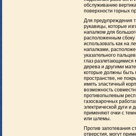
обслуживанию вертика
поверхности горных п
Для предупреждения т
рукавицы, которые изг
напалком для большог
расположенным сбоку 
использовать как на ле
напалками, расположе
указательного пальце
глаз разлетающимися 
дерева и другими мат
которые должны быть 
пространстве, не покр
иметь эластичный корп
возможность совместно
противопылевым респи
газосварочных работах
электрической дуги и 
применяют очки с тем
или шлемы.
Против запотевания с
отверстия, могут при