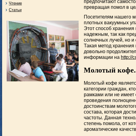
предпочитают самосто
Чтение
превращая помол в ц
Статьи
Посетителям нашего ма
плотных вакуумных уп
Этот способ хранения
надежным, так как пре
солнечных лучей, но и
Такая метод хранения 
довольно продолжител
информации на
http://
Молотый кофе.
Молотый кофе являетс
категории граждан, кт
рамками или не имеет
проведения полноценн
достоинствам молотог
состава, которая дост
частоты. Данная техн
степень помола, от ко
ароматические качеств