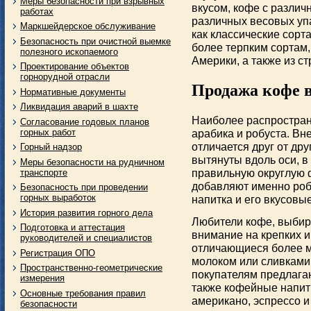
Меры безопасности при взрывных
вкусом, кофе с различ
работах
различных весовых упа
Маркшейдерское обслуживание
как классические сорта
Безопасность при очистной выемке
более терпким сортам
полезного ископаемого
Америки, а также из ст
Проектирование объектов
горнорудной отрасли
Продажа кофе в
Нормативные документы
Ликвидация аварий в шахте
Наиболее распростран
Согласование годовых планов
горных работ
арабика и робуста. Вн
отличается друг от дру
Горный надзор
вытянуты вдоль оси, в
Меры безопасности на рудничном
правильную округлую 
транспорте
добавляют именно робу
Безопасность при проведении
горных выработок
напитка и его вкусовы
История развития горного дела
Любители кофе, выбир
Подготовка и аттестация
внимание на крепких 
руководителей и специалистов
отличающиеся более м
Регистрация ОПО
молоком или сливками
Пространственно-геометрические
покупателям предлага
измерения
также кофейные напитк
Основные требования правил
американо, эспрессо и
безопасности