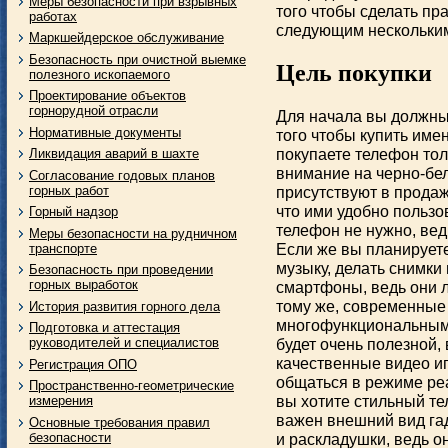
Меры безопасности при взрывных
того чтобы сделать пр
работах
следующим нескольким
Маркшейдерское обслуживание
Безопасность при очистной выемке
Цель покупки
полезного ископаемого
Проектирование объектов
горнорудной отрасли
Для начала вы должны 
Нормативные документы
того чтобы купить имен
покупаете телефон тол
Ликвидация аварий в шахте
внимание на черно-бел
Согласование годовых планов
горных работ
присутствуют в продаж
что ими удобно пользов
Горный надзор
телефон не нужно, вед
Меры безопасности на рудничном
Если же вы планируете
транспорте
музыку, делать снимки
Безопасность при проведении
горных выработок
смартфоны, ведь они л
тому же, современны
История развития горного дела
многофункциональными
Подготовка и аттестация
будет очень полезной,
руководителей и специалистов
качественные видео и
Регистрация ОПО
общаться в режиме реа
Пространственно-геометрические
вы хотите стильный те
измерения
важен внешний вид га
Основные требования правил
безопасности
и раскладушки, ведь о