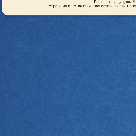
Все права защищены ©
Аэрология и технологическая безопасность. Пр