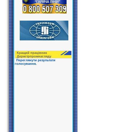
Кращий працівник
Держгірпрoмнагляду
Переглянути результати
голосування.