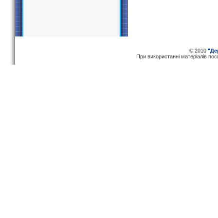
© 2010
"Де
При використаннi матерiалiв по