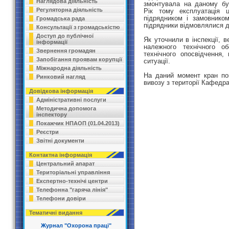
Наглядова діяльність
змонтувала на даному бу
Регуляторна діяльність
Рік тому експлуатація 
підрядником і замовником
Громадська рада
підрядники відмовлялися д
Консультації з громадськістю
Доступ до публічної
Як уточнили в інспекції, 
інформації
належного технічного об
Звернення громадян
технічного опосвідчення,
Запобігання проявам корупції
ситуації.
Міжнародна діяльність
На даний момент кран по
Ринковий нагляд
вивозу з території Кафедр
Довідкова інформація
Адміністративні послуги
Методична допомога
інспектору
Покажчик НПАОП (01.04.2013)
Реєстри
Звітні документи
Контактна інформація
Центральний апарат
Територіальні управління
Експертно-технічі центри
Телефонна "гаряча лінія"
Телефони довіри
Тематичні видання
Журнал "Охорона праці"