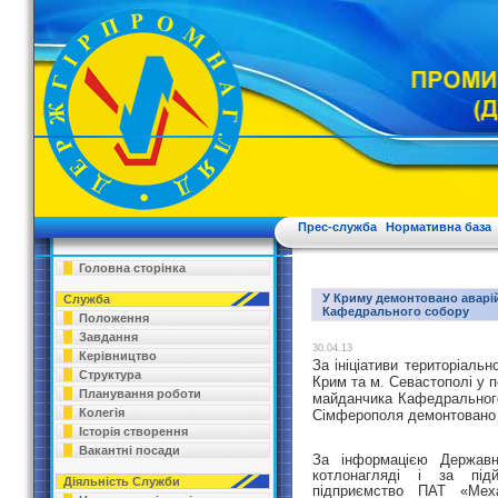
Прес-служба
Нормативна база
Головна сторінка
У Криму демонтовано аварі
Служба
Кафедрального собору
Положення
Завдання
30.04.13
Керівництво
За ініціативи територіаль
Структура
Крим та м. Севастополі у 
Планування роботи
майданчика Кафедрального
Колегія
Сімферополя демонтовано 
Історія створення
Вакантні посади
За інформацією Державно
котлонагляді і за під
Діяльність Служби
підприємство ПАТ «Меха