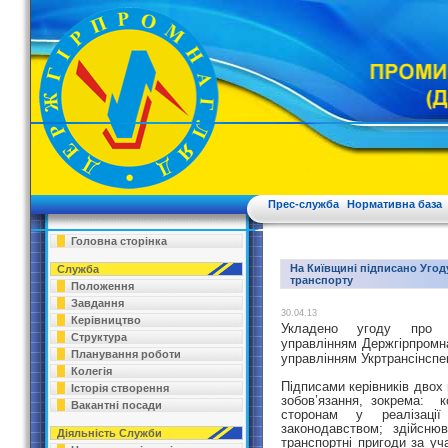
Прес-служба
Нормативна база
Головна сторінка
На Київщині підписано Угод
Служба
транспорту
Положення
Завдання
30.04.13
Керівництво
Укладено угоду про сп
Структура
управлінням Держгірпромна
Планування роботи
управлінням Укртрансінспек
Колегія
Підписами керівників двох 
Історія створення
зобов’язання, зокрема: к
Вакантні посади
сторонам у реалізаці
законодавством; здійсню
Діяльність Служби
транспортні пригоди за уч