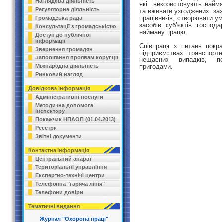
Наглядова діяльність
які використовують найман
Регуляторна діяльність
та вживати узгоджених за
працівників; створювати у
Громадська рада
засобів суб’єктів господ
Консультації з громадськістю
найману працю.
Доступ до публічної
інформації
Співпраця
з
питан
ь
покра
Звернення громадян
підприємствах транспортно
Запобігання проявам корупції
нещасних випадків, по
пригодами.
Міжнародна діяльність
Ринковий нагляд
Довідкова інформація
Адміністративні послуги
Методична допомога
інспектору
Покажчик НПАОП (01.04.2013)
Реєстри
Звітні документи
Контактна інформація
Центральний апарат
Територіальні управління
Експертно-технічі центри
Телефонна "гаряча лінія"
Телефони довіри
Тематичні видання
Журнал "Охорона праці"