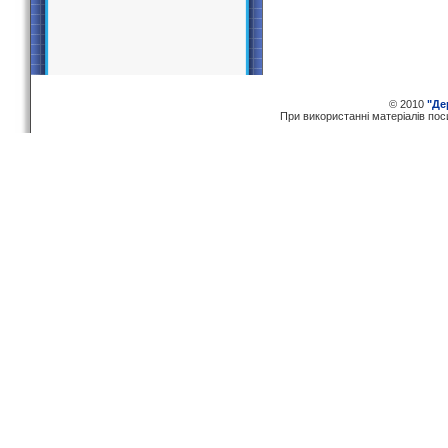
© 2010
"Де
При використаннi матерiалiв по