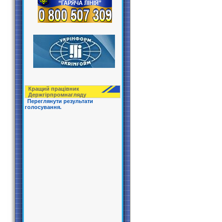
Кращий працівник
Держгірпрoмнагляду
Переглянути результати
голосування.